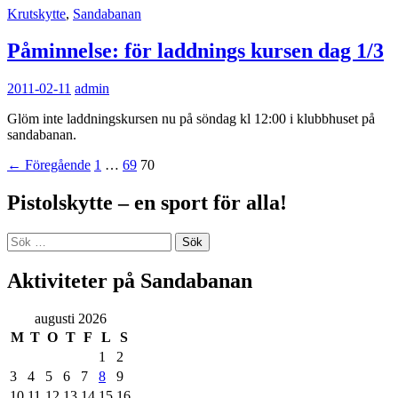
Krutskytte
,
Sandabanan
Påminnelse: för laddnings kursen dag 1/3
2011-02-11
admin
Glöm inte laddningskursen nu på söndag kl 12:00 i klubbhuset på
sandabanan.
Inläggsnavigering
← Föregående
1
…
69
70
Pistolskytte – en sport för alla!
Sök
efter:
Aktiviteter på Sandabanan
augusti 2026
M
T
O
T
F
L
S
1
2
3
4
5
6
7
8
9
10
11
12
13
14
15
16