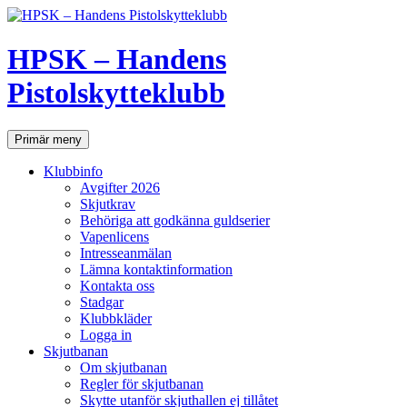
Hoppa
till
innehåll
HPSK – Handens
Pistolskytteklubb
Sök
Primär meny
Klubbinfo
Avgifter 2026
Skjutkrav
Behöriga att godkänna guldserier
Vapenlicens
Intresseanmälan
Lämna kontaktinformation
Kontakta oss
Stadgar
Klubbkläder
Logga in
Skjutbanan
Om skjutbanan
Regler för skjutbanan
Skytte utanför skjuthallen ej tillåtet