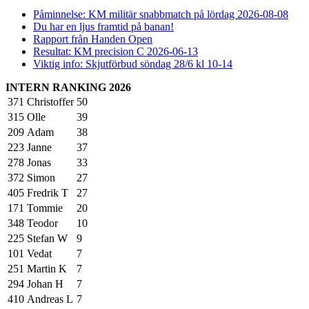
Påminnelse: KM militär snabbmatch på lördag 2026-08-08
Du har en ljus framtid på banan!
Rapport från Handen Open
Resultat: KM precision C 2026-06-13
Viktig info: Skjutförbud söndag 28/6 kl 10-14
INTERN RANKING 2026
371
Christoffer
50
315
Olle
39
209
Adam
38
223
Janne
37
278
Jonas
33
372
Simon
27
405
Fredrik T
27
171
Tommie
20
348
Teodor
10
225
Stefan W
9
101
Vedat
7
251
Martin K
7
294
Johan H
7
410
Andreas L
7