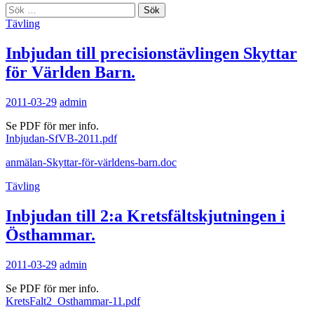
Sök
efter:
Tävling
Inbjudan till precisionstävlingen Skyttar
för Världen Barn.
2011-03-29
admin
Se PDF för mer info.
Inbjudan-SfVB-2011.pdf
anmälan-Skyttar-för-världens-barn.doc
Tävling
Inbjudan till 2:a Kretsfältskjutningen i
Östhammar.
2011-03-29
admin
Se PDF för mer info.
KretsFalt2_Osthammar-11.pdf