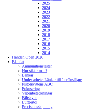
2025
2024
2023
2022
2021
2020
2019
2018
2017
2016
2015
2014
Handen Open 2026
Blandat
Ammunitionstester
Hur siktar man?
Länkar
Under arbete: Länkar till återförsäljare
Pistolskyttens ABC
Fokusering
Vapenbeteckningar
Fältskytte
Luftpistol
Precisionsskjutning