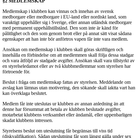
§2 MEDLEMSKAP
Medlemskap i klubben kan vinnas och innehas av svensk
medborgare eller medborgare i EU-land eller nordiskt land, som
varaktigt uppehåller sig i Sverige, eller annan utländsk medborgare
med permanent uppehållstillstånd. Den som inte är känd för
pålitlighet och den som genom brott eller på annat sätt visat sådana
egenskaper att han inte bör anförtros vapen får inte vara medlem.
Ansökan om medlemskap i klubben skall göras skriftligen och
innehålla en förbindelse om att medlemmen skall följa dessa stadgar
och vara åtföljd av stadgade avgifter. Ansökan skall vara tillstyrkt av
en styrelseledamot eller av två klubbmedlemmar som styrelsen har
förtroende för.
Beslut i fråga om medlemskap fattas av styrelsen. Meddelande om
avslag kan lämnas utan motivering, den sökande skall iaktta vart han
kan överklaga beslutet.
Medlem får inte uteslutas ur klubben av annan anledning än att
denne har försummat att betala av klubben beslutade avgifter,
motarbetat klubbens verksamhet eller ändamål, eller uppenbarligen
skadat klubbens intressen.
Styrelsens beslut om uteslutning får begränsas till viss tid
(diskvalifikation). Sådan uteslutning får som längst gälla under sex