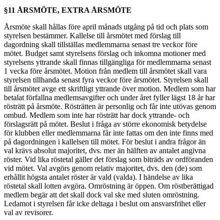
§11 ÅRSMÖTE, EXTRA ÅRSMÖTE
Årsmöte skall hållas före april månads utgång på tid och plats som
styrelsen bestämmer. Kallelse till årsmötet med förslag till
dagordning skall tillställas medlemmarna senast tre veckor före
mötet. Budget samt styrelsens förslag och inkomna motioner med
styrelsens yttrande skall finnas tillgängliga för medlemmarna senast
1 vecka före årsmötet. Motion från medlem till årsmötet skall vara
styrelsen tillhanda senast fyra veckor före årsmötet. Styrelsen skall
till årsmötet avge ett skriftligt yttrande över motion. Medlem som har
betalat förfallna medlemsavgifter och under året fyller lägst 18 år har
rösträtt på årsmöte. Rösträtten är personlig och får inte utövas genom
ombud. Medlem som inte har rösträtt har dock yttrande- och
förslagsrätt på mötet. Beslut i fråga av större ekonomisk betydelse
för klubben eller medlemmarna får inte fattas om den inte finns med
på dagordningen i kallelsen till mötet. För beslut i andra frågor än
val krävs absolut majoritet, dvs. mer än hälften av antalet angivna
röster. Vid lika röstetal gäller det förslag som biträds av ordföranden
vid mötet. Val avgörs genom relativ majoritet, dvs. den (de) som
erhållit högsta antalet röster är vald (valda). I händelse av lika
röstetal skall lotten avgöra. Omröstning är öppen. Om röstberättigad
medlem begär att det skall dock val ske med sluten omröstning.
Ledamot i styrelsen får icke deltaga i beslut om ansvarsfrihet eller
val av revisorer.