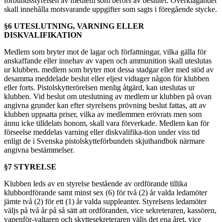
förbundsstyrelsen av medlem som berörs av beslutet. Överklagandet
skall innehålla motsvarande uppgifter som sagts i föregående stycke.
§6 UTESLUTNING, VARNING ELLER
DISKVALIFIKATION
Medlem som bryter mot de lagar och författningar, vilka gälla för
anskaffande eller innehav av vapen och ammunition skall uteslutas
ur klubben. medlem som bryter mot dessa stadgar eller med stöd av
desamma meddelade beslut eller eljest vidtager någon för klubben
eller forts. Pistolskytterörelsen menlig åtgärd, kan uteslutas ur
klubben. Vid beslut om uteslutning av medlem ur klubben på ovan
angivna grunder kan efter styrelsens prövning beslut fattas, att av
klubben uppsatta priser, vilka av medlemmen erövrats men som
ännu icke tilldelats honom, skall vara förverkade. Medlem kan för
förseelse meddelas varning eller diskvalifika-tion under viss tid
enligt de i Svenska pistolskytteförbundets skjuthandbok närmare
angivna bestämmelser.
§7 STYRELSE
Klubben leds av en styrelse bestående av ordförande tillika
klubbordförande samt minst sex (6) för två (2) år valda ledamöter
jämte två (2) för ett (1) år valda suppleanter. Styrelsens ledamöter
väljs på två år på så sätt att ordföranden, vice sekreteraren, kassören,
vapenför-valtaren och skyttesekreteraren väljs det ena året, vice