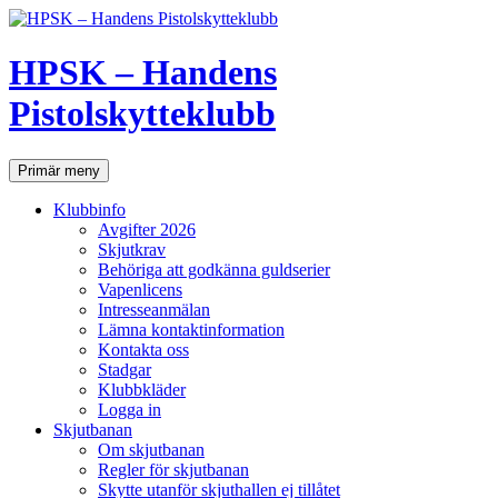
Hoppa
till
innehåll
HPSK – Handens
Pistolskytteklubb
Sök
Primär meny
Klubbinfo
Avgifter 2026
Skjutkrav
Behöriga att godkänna guldserier
Vapenlicens
Intresseanmälan
Lämna kontaktinformation
Kontakta oss
Stadgar
Klubbkläder
Logga in
Skjutbanan
Om skjutbanan
Regler för skjutbanan
Skytte utanför skjuthallen ej tillåtet