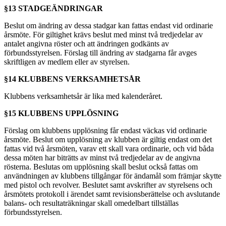
§13 STADGEÄNDRINGAR
Beslut om ändring av dessa stadgar kan fattas endast vid ordinarie
årsmöte. För giltighet krävs beslut med minst två tredjedelar av
antalet angivna röster och att ändringen godkänts av
förbundsstyrelsen. Förslag till ändring av stadgarna får avges
skriftligen av medlem eller av styrelsen.
§14 KLUBBENS VERKSAMHETSÅR
Klubbens verksamhetsår är lika med kalenderåret.
§15 KLUBBENS UPPLÖSNING
Förslag om klubbens upplösning får endast väckas vid ordinarie
årsmöte. Beslut om upplösning av klubben är giltig endast om det
fattas vid två årsmöten, varav ett skall vara ordinarie, och vid båda
dessa möten har biträtts av minst två tredjedelar av de angivna
rösterna. Beslutas om upplösning skall beslut också fattas om
användningen av klubbens tillgångar för ändamål som främjar skytte
med pistol och revolver. Beslutet samt avskrifter av styrelsens och
årsmötets protokoll i ärendet samt revisionsberättelse och avslutande
balans- och resultaträkningar skall omedelbart tillställas
förbundsstyrelsen.