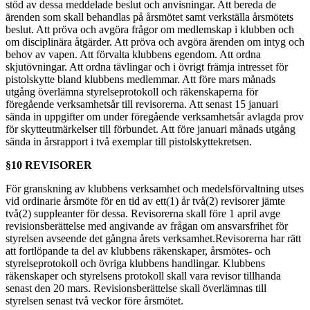
stöd av dessa meddelade beslut och anvisningar. Att bereda de
ärenden som skall behandlas på årsmötet samt verkställa årsmötets
beslut. Att pröva och avgöra frågor om medlemskap i klubben och
om disciplinära åtgärder. Att pröva och avgöra ärenden om intyg och
behov av vapen. Att förvalta klubbens egendom. Att ordna
skjutövningar. Att ordna tävlingar och i övrigt främja intresset för
pistolskytte bland klubbens medlemmar. Att före mars månads
utgång överlämna styrelseprotokoll och räkenskaperna för
föregående verksamhetsår till revisorerna. Att senast 15 januari
sända in uppgifter om under föregående verksamhetsår avlagda prov
för skytteutmärkelser till förbundet. Att före januari månads utgång
sända in årsrapport i två exemplar till pistolskyttekretsen.
§10 REVISORER
För granskning av klubbens verksamhet och medelsförvaltning utses
vid ordinarie årsmöte för en tid av ett(1) år två(2) revisorer jämte
två(2) suppleanter för dessa. Revisorerna skall före 1 april avge
revisionsberättelse med angivande av frågan om ansvarsfrihet för
styrelsen avseende det gångna årets verksamhet.Revisorerna har rätt
att fortlöpande ta del av klubbens räkenskaper, årsmötes- och
styrelseprotokoll och övriga klubbens handlingar. Klubbens
räkenskaper och styrelsens protokoll skall vara revisor tillhanda
senast den 20 mars. Revisionsberättelse skall överlämnas till
styrelsen senast två veckor före årsmötet.