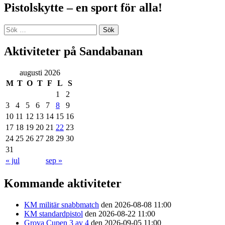
Pistolskytte – en sport för alla!
Sök
efter:
Aktiviteter på Sandabanan
augusti 2026
M
T
O
T
F
L
S
1
2
3
4
5
6
7
8
9
10
11
12
13
14
15
16
17
18
19
20
21
22
23
24
25
26
27
28
29
30
31
« jul
sep »
Kommande aktiviteter
KM militär snabbmatch
den 2026-08-08 11:00
KM standardpistol
den 2026-08-22 11:00
Grova Cupen 3 av 4
den 2026-09-05 11:00