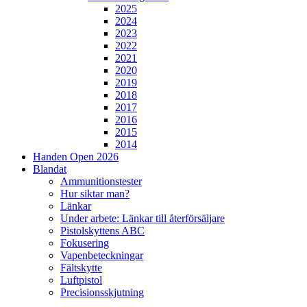
2025
2024
2023
2022
2021
2020
2019
2018
2017
2016
2015
2014
Handen Open 2026
Blandat
Ammunitionstester
Hur siktar man?
Länkar
Under arbete: Länkar till återförsäljare
Pistolskyttens ABC
Fokusering
Vapenbeteckningar
Fältskytte
Luftpistol
Precisionsskjutning