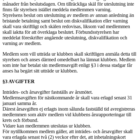
månader från beslutsdagen. Om tillräckliga skäl för uteslutning inte
finns får styrelsen istället meddela medlemmen varning.
Styrelsens beslut om uteslutning av medlem av annan anledning än
bristande betalning samt beslut om diskvalifikation eller varning
skall vara skriftligt och skälen redovisas, liksom vad medlemmen
skall iaktta för att överklaga beslutet. Förbundsstyrelsen har
meddelat föreskrifter angående uteslutning, diskvalifikation och
varning av medlem.
Medlem som vill utträda ur klubben skall skriftligen anmäla detta till
styrelsen och anses därmed omedelbart ha lämnat klubben. Medlem
som inte har betalat sin medlemsavgift enligt §3 i dessa stadgar får
anses ha begärt sitt utträde ur klubben.
§3 AVGIFTER
Inträdes- och årsavgifter fastställs av årsmötet.
Medlemsavgiften för nästkommande år skall vara erlagd senast 31
januari samma år.
Därest årsavgiften ej erlagts inom sålunda fastställd tid avregistreras
medlemmen som aktiv medlem vid klubbens årsrapporteringar till
krets och förbund.
Vidare kan medlemmen uteslutas ur klubben.
För nytillkommen medlem gäller, att inträdes- och årsavgifter skall
vara erlagda senast två (2) veckor efter det, att inbetalningskort