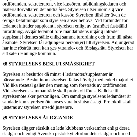
ordföranden, sekreteraren, vice kassören, utbildningsledaren och
materialförvaltaren det andra året. Styrelsen utser inom sig vice
ordföranden, sekreteraren och kassör. Styrelsen tillsätter även de
övriga befattningar som styrelsen anser behövs. Vid förhinder för
ledamot inträder suppleant i styrelsen enligt av årsmötet fastställd
turordning. Avgår ledamot före mandattidens utgång inträder
suppleant i dennes ställe enligt samma turordning och fram till nästa
årsmöte. Styrelsen får adjungera person(er) till styrelsen. Adjungerad
har inte rösträtt men kan ges yttrande- och förslagsrätt. Styrelsen har
sitt säte i Haninge kommun.
§8 STYRELSENS BESLUTSMÄSSIGHET
Styrelsen är beslutför då minst 4 ledamöter/suppleanter är
närvarande. Beslut inom styrelsen fattas i övrigt med enkel majoritet.
Vid lika röstetal gäller den mening som företräds av ordföranden.
Vid styrelsens sammanträde skall protokoll föras. Kallelse till
styrelsemöte sker personligen. Om samtliga styrelsens ledamöter är
samlade kan styrelsemöte anses vara beslutsmässigt. Protokoll skall
justeras av styrelsen utsedd justerare.
§9 STYRELSENS ÅLIGGANDE
Styrelsen åligger särskilt att leda klubbens verksamhet enligt dessa
stadgar och enligt Svenska pistolskytteförbundets stadgar och med