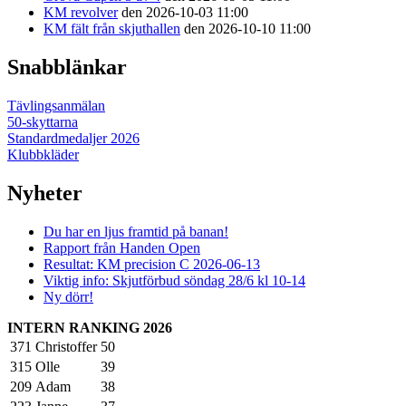
KM revolver
den 2026-10-03 11:00
KM fält från skjuthallen
den 2026-10-10 11:00
Snabblänkar
Tävlingsanmälan
50-skyttarna
Standardmedaljer 2026
Klubbkläder
Nyheter
Du har en ljus framtid på banan!
Rapport från Handen Open
Resultat: KM precision C 2026-06-13
Viktig info: Skjutförbud söndag 28/6 kl 10-14
Ny dörr!
INTERN RANKING 2026
371
Christoffer
50
315
Olle
39
209
Adam
38