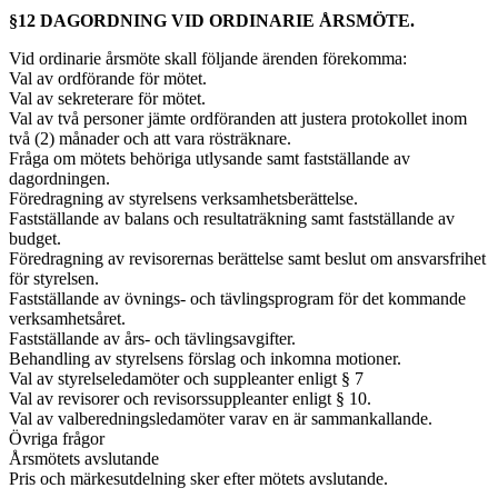
§12 DAGORDNING VID ORDINARIE ÅRSMÖTE.
Vid ordinarie årsmöte skall följande ärenden förekomma:
Val av ordförande för mötet.
Val av sekreterare för mötet.
Val av två personer jämte ordföranden att justera protokollet inom
två (2) månader och att vara rösträknare.
Fråga om mötets behöriga utlysande samt fastställande av
dagordningen.
Föredragning av styrelsens verksamhetsberättelse.
Fastställande av balans och resultaträkning samt fastställande av
budget.
Föredragning av revisorernas berättelse samt beslut om ansvarsfrihet
för styrelsen.
Fastställande av övnings- och tävlingsprogram för det kommande
verksamhetsåret.
Fastställande av års- och tävlingsavgifter.
Behandling av styrelsens förslag och inkomna motioner.
Val av styrelseledamöter och suppleanter enligt § 7
Val av revisorer och revisorssuppleanter enligt § 10.
Val av valberedningsledamöter varav en är sammankallande.
Övriga frågor
Årsmötets avslutande
Pris och märkesutdelning sker efter mötets avslutande.