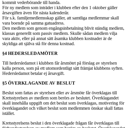
kommit vederbörande till handa.
För ny medlem som inträder i klubben efter den 1 oktober gäller
årsavgiften även för nästa kalenderår.
För s.k. familjemedlemsskap gäller, att samtliga medlemmar skall
vara boende på samma gatuadress.
Den medlem som genom engångsinbetalning blivit ständig medlem,
klassas generellt som passiv medlem. Skulle sådan medlem vilja
vara aktiv, eller på annat sätt åsamka klubben kostnader är de
skyldiga att själva stå för denna kostnad.
§4 HEDERSLEDAMÖTER
Till hedersledamot i klubben får årsmötet på förslag av styrelsen
kalla person, som på ett utomordentligt sätt främjat klubbens syften.
Hedersledamot betalar ej årsavgift.
§5 ÖVERKLAGANDE AV BESLUT
Beslut som fattas av styrelsen eller av årsmöte får överklagas till
Kretsstyrelsen av medlem som berörs av beslutet. Överklagandet
skall innehålla uppgift om det beslut som överklagas, motivering för
överklagandet och vilket beslut som medlemmen önskar skall fattas
istället.
Kretsstyrelsens beslut i den överklagade frågan får överklagas till