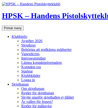
Hoppa
till
innehåll
HPSK – Handens Pistolskyttek
Sök
Primär meny
Klubbinfo
Avgifter 2026
Skjutkrav
Behöriga att godkänna guldserier
Vapenlicens
Intresseanmälan
Lämna kontaktinformation
Kontakta oss
Stadgar
Klubbkläder
Logga in
Skjutbanan
Om skjutbanan
Regler för skjutbanan
Skytte utanför skjuthallen ej tillåtet
Är vallen för frusen?
Regler för måltavlor