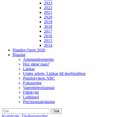
2023
2022
2021
2020
2019
2018
2017
2016
2015
2014
Handen Open 2026
Blandat
Ammunitionstester
Hur siktar man?
Länkar
Under arbete: Länkar till återförsäljare
Pistolskyttens ABC
Fokusering
Vapenbeteckningar
Fältskytte
Luftpistol
Precisionsskjutning
Sök
efter:
Krutskytte
,
Tävlingsresultat