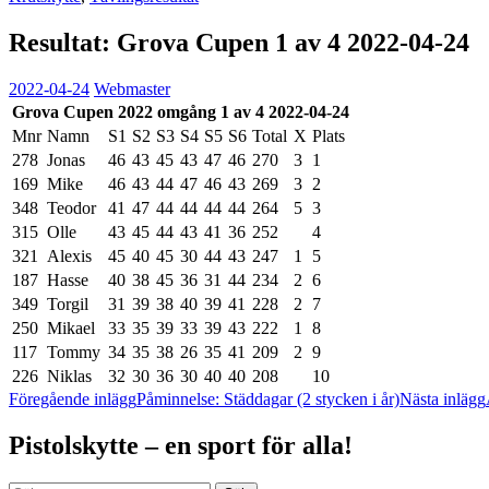
Resultat: Grova Cupen 1 av 4 2022-04-24
2022-04-24
Webmaster
Grova Cupen 2022 omgång 1 av 4 2022-04-24
Mnr
Namn
S1
S2
S3
S4
S5
S6
Total
X
Plats
278
Jonas
46
43
45
43
47
46
270
3
1
169
Mike
46
43
44
47
46
43
269
3
2
348
Teodor
41
47
44
44
44
44
264
5
3
315
Olle
43
45
44
43
41
36
252
4
321
Alexis
45
40
45
30
44
43
247
1
5
187
Hasse
40
38
45
36
31
44
234
2
6
349
Torgil
31
39
38
40
39
41
228
2
7
250
Mikael
33
35
39
33
39
43
222
1
8
117
Tommy
34
35
38
26
35
41
209
2
9
226
Niklas
32
30
36
30
40
40
208
10
Inläggsnavigering
Föregående inlägg
Påminnelse: Städdagar (2 stycken i år)
Nästa inlägg
Pistolskytte – en sport för alla!