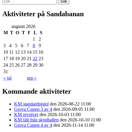
Sök
efter:
Aktiviteter på Sandabanan
augusti 2026
M
T
O
T
F
L
S
1
2
3
4
5
6
7
8
9
10
11
12
13
14
15
16
17
18
19
20
21
22
23
24
25
26
27
28
29
30
31
« jul
sep »
Kommande aktiviteter
KM standardpistol
den 2026-08-22 11:00
Grova Cupen 3 av 4
den 2026-09-05 11:00
KM revolver
den 2026-10-03 11:00
KM fält från skjuthallen
den 2026-10-10 11:00
Grova Cupen 4 av 4
den 2026-11-14 11:00