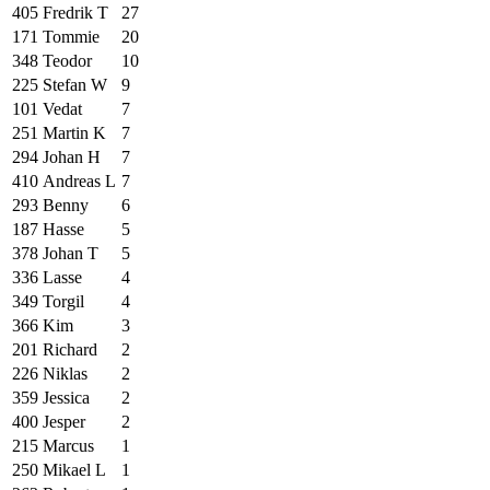
405
Fredrik T
27
171
Tommie
20
348
Teodor
10
225
Stefan W
9
101
Vedat
7
251
Martin K
7
294
Johan H
7
410
Andreas L
7
293
Benny
6
187
Hasse
5
378
Johan T
5
336
Lasse
4
349
Torgil
4
366
Kim
3
201
Richard
2
226
Niklas
2
359
Jessica
2
400
Jesper
2
215
Marcus
1
250
Mikael L
1