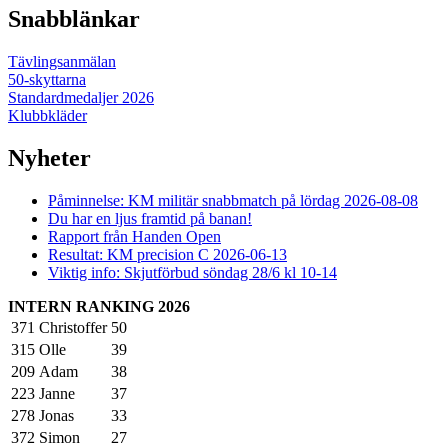
Snabblänkar
Tävlingsanmälan
50-skyttarna
Standardmedaljer 2026
Klubbkläder
Nyheter
Påminnelse: KM militär snabbmatch på lördag 2026-08-08
Du har en ljus framtid på banan!
Rapport från Handen Open
Resultat: KM precision C 2026-06-13
Viktig info: Skjutförbud söndag 28/6 kl 10-14
INTERN RANKING 2026
371
Christoffer
50
315
Olle
39
209
Adam
38
223
Janne
37
278
Jonas
33
372
Simon
27