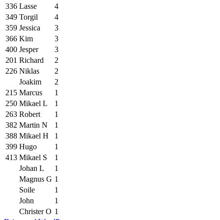
336
Lasse
4
349
Torgil
4
359
Jessica
3
366
Kim
3
400
Jesper
3
201
Richard
2
226
Niklas
2
Joakim
2
215
Marcus
1
250
Mikael L
1
263
Robert
1
382
Martin N
1
388
Mikael H
1
399
Hugo
1
413
Mikael S
1
Johan L
1
Magnus G
1
Soile
1
John
1
Christer O
1