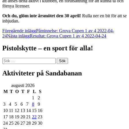
att anses delta aktivt i klubben, en förutsättning för att kunna ta och
förnya licenser.
Och du, glöm inte årsmötet den 30 april!
Rulla ner en bit för att se
inbjudan.
Inläggsnavigering
Föregående inlägg
Påminnelse: Grova Cupen 1 av 4 2022-04-
24
Nästa inlägg
Resultat: Grova Cupen 1 av 4 2022-04-24
Pistolskytte – en sport för alla!
Sök
efter:
Aktiviteter på Sandabanan
augusti 2026
M
T
O
T
F
L
S
1
2
3
4
5
6
7
8
9
10
11
12
13
14
15
16
17
18
19
20
21
22
23
24
25
26
27
28
29
30