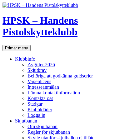
Hoppa
till
innehåll
HPSK – Handens
Pistolskytteklubb
Sök
Primär meny
Klubbinfo
Avgifter 2026
Skjutkrav
Behöriga att godkänna guldserier
Vapenlicens
Intresseanmälan
Lämna kontaktinformation
Kontakta oss
Stadgar
Klubbkläder
Logga in
Skjutbanan
Om skjutbanan
Regler för skjutbanan
Skytte utanför skjuthallen ej tillåtet