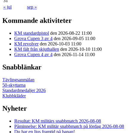
31
« jul
sep »
Kommande aktiviteter
KM standardpistol
den 2026-08-22 11:00
Grova Cupen 3 av 4
den 2026-09-05 11:00
KM revolver
den 2026-10-03 11:00
KM fält från skjuthallen
den 2026-10-10 11:00
Grova Cupen 4 av 4
den 2026-11-14 11:00
Snabblänkar
Tävlingsanmälan
50-skyttarna
Standardmedaljer 2026
Klubbkläder
Nyheter
Resultat: KM militärs snabbmatch 2026-08-08
Påminnelse: KM militär snabbmatch på lördag 2026-08-08
Du har en ljus framtid på banan!