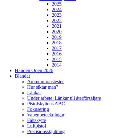
2025
2024
2023
2022
2021
2020
2019
2018
2017
2016
2015
2014
Handen Open 2026
Blandat
Ammunitionstester
Hur siktar man?
Länkar
Under arbete: Länkar till återförsäljare
Pistolskyttens ABC
Fokusering
Vapenbeteckningar
Fältskytte
Luftpistol
Precisionsskjutning