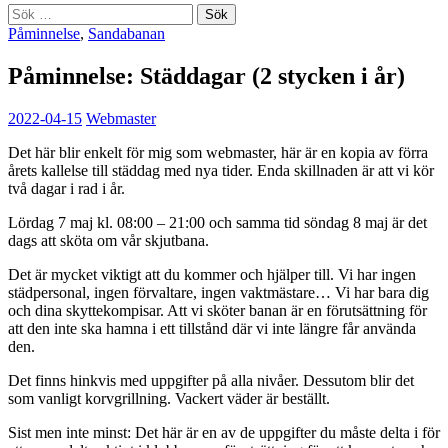
Sök
efter:
Påminnelse
,
Sandabanan
Påminnelse: Städdagar (2 stycken i år)
2022-04-15
Webmaster
Det här blir enkelt för mig som webmaster, här är en kopia av förra
årets kallelse till städdag med nya tider. Enda skillnaden är att vi kör
två dagar i rad i år.
Lördag 7 maj kl. 08:00 – 21:00 och samma tid söndag 8 maj är det
dags att sköta om vår skjutbana.
Det är mycket viktigt att du kommer och hjälper till. Vi har ingen
städpersonal, ingen förvaltare, ingen vaktmästare… Vi har bara dig
och dina skyttekompisar. Att vi sköter banan är en förutsättning för
att den inte ska hamna i ett tillstånd där vi inte längre får använda
den.
Det finns hinkvis med uppgifter på alla nivåer. Dessutom blir det
som vanligt korvgrillning. Vackert väder är beställt.
Sist men inte minst: Det här är en av de uppgifter du måste delta i för