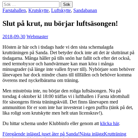
Sök
efter:
Farstahallen
,
Krutskytte
,
Luftskytte
,
Sandabanan
Slut på krut, nu börjar luftsäsongen!
2018-09-30
Webmaster
Hösten är här och i tisdags hade vi den sista schemalagda
krutträningen på Sanda. Det betyder dock inte att det är sluttränat på
tisdagarna. Många håller på tills snön har fallit och efter det också,
med termobyxor och handvärmare kan man köra i många
minusgrader (så länge inte vallen fryser till). Nybörjare som behöver
lånevapen har dock mindre chans till tillfällen och behöver komma
överens med nyckelbärarna om träning.
Men misströsta inte, nu börjar den roliga luftsäsongen. Nu på
torsdag 4 oktober kl 18:00 träffas vi i lufthallen i Farsta idrottshall
för säsongens första träningskväll. Det finns lånevapen med
ammunition för er som inte har investerat i egen puffra (tänk på det,
lika roligt som krutskytte men helt utan licenskrav!).
Du hittar schema under Klubbinfo eller genom att
klicka här
.
Inläggsnavigering
Föregående inlägg
Ljuset åter på Sanda!
Nästa inlägg
Krutträning