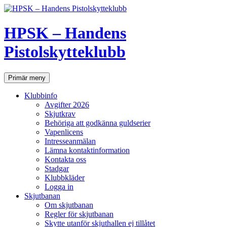
Hoppa
till
innehåll
HPSK – Handens
Pistolskytteklubb
Sök
Primär meny
Klubbinfo
Avgifter 2026
Skjutkrav
Behöriga att godkänna guldserier
Vapenlicens
Intresseanmälan
Lämna kontaktinformation
Kontakta oss
Stadgar
Klubbkläder
Logga in
Skjutbanan
Om skjutbanan
Regler för skjutbanan
Skytte utanför skjuthallen ej tillåtet