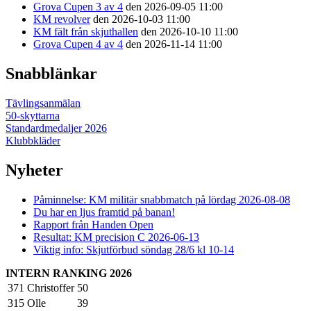
Grova Cupen 3 av 4
den 2026-09-05 11:00
KM revolver
den 2026-10-03 11:00
KM fält från skjuthallen
den 2026-10-10 11:00
Grova Cupen 4 av 4
den 2026-11-14 11:00
Snabblänkar
Tävlingsanmälan
50-skyttarna
Standardmedaljer 2026
Klubbkläder
Nyheter
Påminnelse: KM militär snabbmatch på lördag 2026-08-08
Du har en ljus framtid på banan!
Rapport från Handen Open
Resultat: KM precision C 2026-06-13
Viktig info: Skjutförbud söndag 28/6 kl 10-14
INTERN RANKING 2026
371
Christoffer
50
315
Olle
39