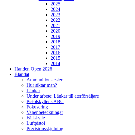
2025
2024
2023
2022
2021
2020
2019
2018
2017
2016
2015
2014
Handen Open 2026
Blandat
Ammunitionstester
Hur siktar man?
Länkar
Under arbete: Länkar till återförsäljare
Pistolskyttens ABC
Fokusering
Vapenbeteckningar
Fältskytte
Luftpistol
Precisionsskjutning