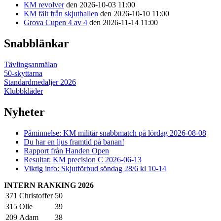
KM revolver
den 2026-10-03 11:00
KM fält från skjuthallen
den 2026-10-10 11:00
Grova Cupen 4 av 4
den 2026-11-14 11:00
Snabblänkar
Tävlingsanmälan
50-skyttarna
Standardmedaljer 2026
Klubbkläder
Nyheter
Påminnelse: KM militär snabbmatch på lördag 2026-08-08
Du har en ljus framtid på banan!
Rapport från Handen Open
Resultat: KM precision C 2026-06-13
Viktig info: Skjutförbud söndag 28/6 kl 10-14
INTERN RANKING 2026
371
Christoffer
50
315
Olle
39
209
Adam
38