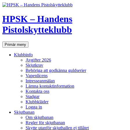
Hoppa
till
innehåll
HPSK – Handens
Pistolskytteklubb
Sök
Primär meny
Klubbinfo
Avgifter 2026
Skjutkrav
Behöriga att godkänna guldserier
Vapenlicens
Intresseanmälan
Lämna kontaktinformation
Kontakta oss
Stadgar
Klubbkläder
Logga in
Skjutbanan
Om skjutbanan
Regler för skjutbanan
Skytte utanför skjuthallen ej tillåtet