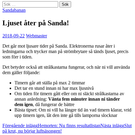
Sök
efter:
Sandabanan
Ljuset åter på Sanda!
2018-09-22
Webmaster
Det går mot ljusare tider på Sanda. Elektronerna rusar åter i
ledningarna och trycker man på strömbrytare så tänds ljuset, precis
som förr i tiden.
Det betyder också att strålkastarna fungerar, och när ni vill använda
dem gäller följande:
Timern går att ställa på max 2 timmar
Det tar en stund innan ni har max ljusnivå
Om tiden för timern gått eller om ni släckt strålkastarna av
annan anledning:
Vänta fem minuter innan ni tänder
dem igen
, då fungerar de bättre
Bästa tipset: Om ni vill ha längre tid än vad timern klarar, vrid
upp timern igen, låt den inte gå tills lamporna slocknar
Inläggsnavigering
Föregående inlägg
Hemorten: Nu finns resultatlistan
Nästa inlägg
Slut
på krut, nu börjar luftsäsongen!