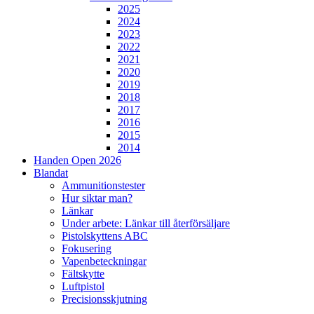
2025
2024
2023
2022
2021
2020
2019
2018
2017
2016
2015
2014
Handen Open 2026
Blandat
Ammunitionstester
Hur siktar man?
Länkar
Under arbete: Länkar till återförsäljare
Pistolskyttens ABC
Fokusering
Vapenbeteckningar
Fältskytte
Luftpistol
Precisionsskjutning