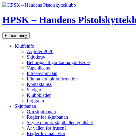
Hoppa
till
innehåll
HPSK – Handens Pistolskyttek
Sök
Primär meny
Klubbinfo
Avgifter 2026
Skjutkrav
Behöriga att godkänna guldserier
Vapenlicens
Intresseanmälan
Lämna kontaktinformation
Kontakta oss
Stadgar
Klubbkläder
Logga in
Skjutbanan
Om skjutbanan
Regler för skjutbanan
Skytte utanför skjuthallen ej tillåtet
Är vallen för frusen?
Regler för måltavlor