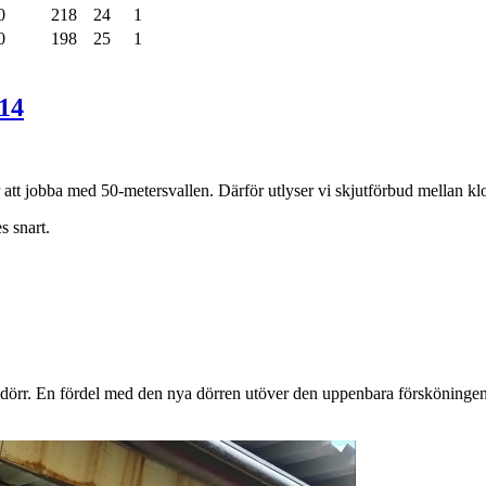
0
218
24
1
0
198
25
1
-14
t jobba med 50-metersvallen. Därför utlyser vi skjutförbud mellan klo
s snart.
örr. En fördel med den nya dörren utöver den uppenbara försköningen är