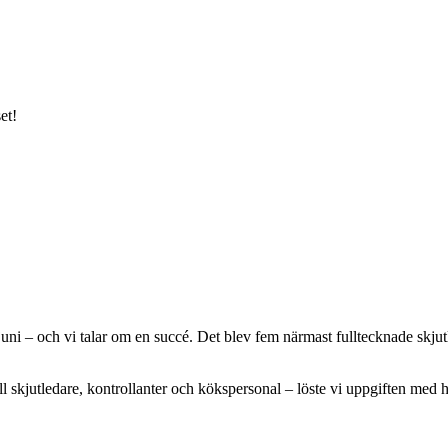
et!
i – och vi talar om en succé. Det blev fem närmast fulltecknade skjutlag
kjutledare, kontrollanter och kökspersonal – löste vi uppgiften med hö