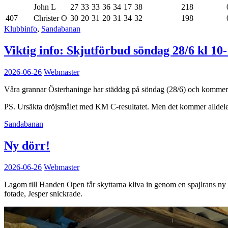
John L
27
33
33
36
34
17
38
218
407
Christer O
30
20
31
20
31
34
32
198
Klubbinfo
,
Sandabanan
Viktig info: Skjutförbud söndag 28/6 kl 10
2026-06-26
Webmaster
Våra grannar Österhaninge har städdag på söndag (28/6) och kommer at
PS. Ursäkta dröjsmålet med KM C-resultatet. Men det kommer alldele
Sandabanan
Ny dörr!
2026-06-26
Webmaster
Lagom till Handen Open får skyttarna kliva in genom en spajlrans ny d
fotade, Jesper snickrade.