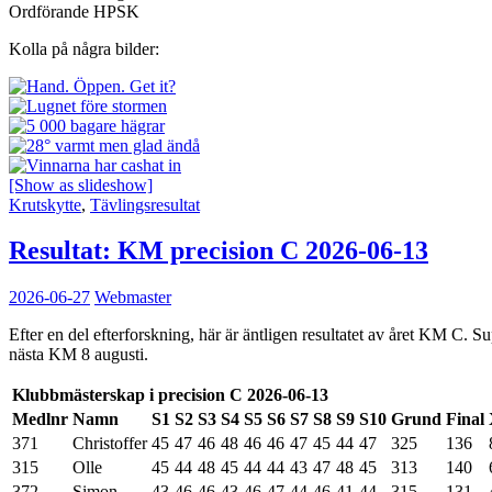
Ordförande HPSK
Kolla på några bilder:
[Show as slideshow]
Krutskytte
,
Tävlingsresultat
Resultat: KM precision C 2026-06-13
2026-06-27
Webmaster
Efter en del efterforskning, här är äntligen resultatet av året KM C. Su
nästa KM 8 augusti.
Klubbmästerskap i precision C 2026-06-13
Medlnr
Namn
S1
S2
S3
S4
S5
S6
S7
S8
S9
S10
Grund
Final
371
Christoffer
45
47
46
48
46
46
47
45
44
47
325
136
315
Olle
45
44
48
45
44
44
43
47
48
45
313
140
372
Simon
43
46
46
43
46
47
44
46
41
44
315
131