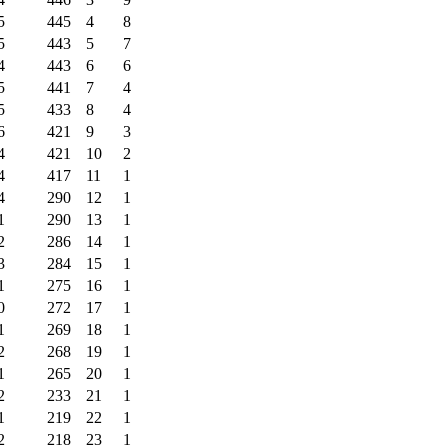
5
445
4
8
5
443
5
7
4
443
6
6
5
441
7
4
5
433
8
4
6
421
9
3
4
421
10
2
4
417
11
1
4
290
12
1
1
290
13
1
2
286
14
1
3
284
15
1
1
275
16
1
0
272
17
1
1
269
18
1
2
268
19
1
1
265
20
1
2
233
21
1
1
219
22
1
2
218
23
1