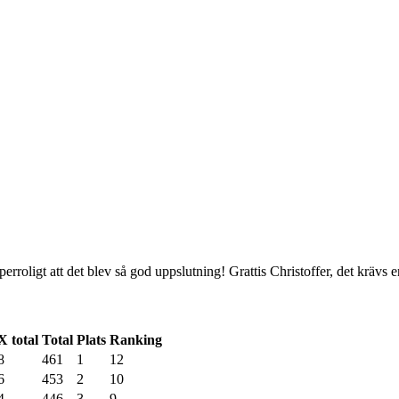
perroligt att det blev så god uppslutning! Grattis Christoffer, det krävs 
X total
Total
Plats
Ranking
8
461
1
12
6
453
2
10
4
446
3
9