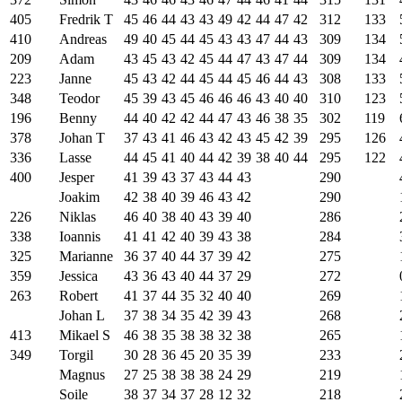
405
Fredrik T
45
46
44
43
43
49
42
44
47
42
312
133
410
Andreas
49
40
45
44
45
43
43
47
44
43
309
134
209
Adam
43
45
43
42
45
44
47
43
47
44
309
134
223
Janne
45
43
42
44
45
44
45
46
44
43
308
133
348
Teodor
45
39
43
45
46
46
46
43
40
40
310
123
196
Benny
44
40
42
42
44
47
43
46
38
35
302
119
378
Johan T
37
43
41
46
43
42
43
45
42
39
295
126
336
Lasse
44
45
41
40
44
42
39
38
40
44
295
122
400
Jesper
41
39
43
37
43
44
43
290
Joakim
42
38
40
39
46
43
42
290
226
Niklas
46
40
38
40
43
39
40
286
338
Ioannis
41
41
42
40
39
43
38
284
325
Marianne
36
37
40
44
37
39
42
275
359
Jessica
43
36
43
40
44
37
29
272
263
Robert
41
37
44
35
32
40
40
269
Johan L
37
38
34
35
42
39
43
268
413
Mikael S
46
38
35
38
38
32
38
265
349
Torgil
30
28
36
45
20
35
39
233
Magnus
27
25
38
38
38
24
29
219
Soile
38
37
34
37
28
12
32
218