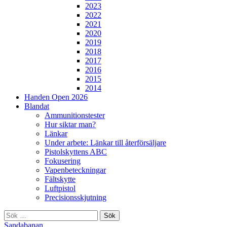
2023
2022
2021
2020
2019
2018
2017
2016
2015
2014
Handen Open 2026
Blandat
Ammunitionstester
Hur siktar man?
Länkar
Under arbete: Länkar till återförsäljare
Pistolskyttens ABC
Fokusering
Vapenbeteckningar
Fältskytte
Luftpistol
Precisionsskjutning
Sök
efter:
Sandabanan