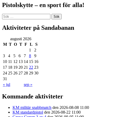
Pistolskytte – en sport för alla!
Sök
efter:
Aktiviteter på Sandabanan
augusti 2026
M
T
O
T
F
L
S
1
2
3
4
5
6
7
8
9
10
11
12
13
14
15
16
17
18
19
20
21
22
23
24
25
26
27
28
29
30
31
« jul
sep »
Kommande aktiviteter
KM militär snabbmatch
den 2026-08-08 11:00
KM standardpistol
den 2026-08-22 11:00
Grova Cupen 3 av 4
den 2026-09-05 11:00