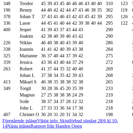
348
Teodor
45
39
43
45
46
46
46
43
40
40
310
123
196
Benny
44
40
42
42
44
47
43
46
38
35
302
119
378
Johan T
37
43
41
46
43
42
43
45
42
39
295
126
336
Lasse
44
45
41
40
44
42
39
38
40
44
295
122
400
Jesper
41
39
43
37
43
44
43
290
Joakim
42
38
40
39
46
43
42
290
226
Niklas
46
40
38
40
43
39
40
286
338
Ioannis
41
41
42
40
39
43
38
284
325
Marianne
36
37
40
44
37
39
42
275
359
Jessica
43
36
43
40
44
37
29
272
263
Robert
41
37
44
35
32
40
40
269
Johan L
37
38
34
35
42
39
43
268
413
Mikael S
46
38
35
38
38
32
38
265
349
Torgil
30
28
36
45
20
35
39
233
Magnus
27
25
38
38
38
24
29
219
Soile
38
37
34
37
28
12
32
218
John L
27
33
33
36
34
17
38
218
407
Christer O
30
20
31
20
31
34
32
198
Inläggsnavigering
Föregående inlägg
Viktig info: Skjutförbud söndag 28/6 kl 10-
14
Nästa inlägg
Rapport från Handen Open