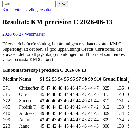
Sök
efter:
Krutskytte
,
Tävlingsresultat
Resultat: KM precision C 2026-06-13
2026-06-27
Webmaster
Efter en del efterforskning, här är äntligen resultatet av året KM C.
Superroligt att det blev så god uppslutning! Grattis Christoffer, det
krävs en del för att jaga ikapp i rankingen nu! Nu är det sommarlov,
vi ses på nästa KM 8 augusti.
Klubbmästerskap i precision C 2026-06-13
Medlnr
Namn
S1
S2
S3
S4
S5
S6
S7
S8
S9
S10
Grund
Final
371
Christoffer
45
47
46
48
46
46
47
45
44
47
325
136
315
Olle
45
44
48
45
44
44
43
47
48
45
313
140
372
Simon
43
46
46
43
46
47
44
46
41
44
315
131
405
Fredrik T
45
46
44
43
43
49
42
44
47
42
312
133
410
Andreas
49
40
45
44
45
43
43
47
44
43
309
134
209
Adam
43
45
43
42
45
44
47
43
47
44
309
134
223
Janne
45
43
42
44
45
44
45
46
44
43
308
133