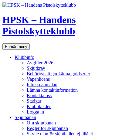
Hoppa
till
innehåll
HPSK – Handens
Pistolskytteklubb
Sök
Primär meny
Klubbinfo
Avgifter 2026
Skjutkrav
Behöriga att godkänna guldserier
Vapenlicens
Intresseanmälan
Lämna kontaktinformation
Kontakta oss
Stadgar
Klubbkläder
Logga in
Skjutbanan
Om skjutbanan
Regler för skjutbanan
Skytte utanför skjuthallen ej tillåtet