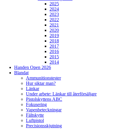
2025
2024
2023
2022
2021
2020
2019
2018
2017
2016
2015
2014
Handen Open 2026
Blandat
Ammunitionstester
Hur siktar man?
Länkar
Under arbete: Länkar till återförsäljare
Pistolskyttens ABC
Fokusering
Vapenbeteckningar
Fältskytte
Luftpistol
Precisionsskjutning