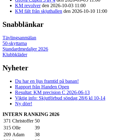
KM revolver
den 2026-10-03 11:00
KM fält från skjuthallen
den 2026-10-10 11:00
Snabblänkar
Tävlingsanmälan
50-skyttarna
Standardmedaljer 2026
Klubbkläder
Nyheter
Du har en ljus framtid på banan!
Rapport från Handen Open
Resultat: KM precision C 2026-06-13
Viktig info: Skjutförbud söndag 28/6 kl 10-14
Ny dörr!
INTERN RANKING 2026
371
Christoffer
50
315
Olle
39
209
Adam
38