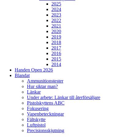
2025
2024
2023
2022
2021
2020
2019
2018
2017
2016
2015
2014
Handen Open 2026
Blandat
Ammunitionstester
Hur siktar man?
Länkar
Under arbete: Länkar till återförsäljare
Pistolskyttens ABC
Fokusering
Vapenbeteckningar
Fältskytte
Luftpistol
Precisionsskjutning