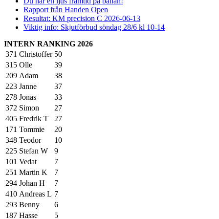
Du har en ljus framtid på banan!
Rapport från Handen Open
Resultat: KM precision C 2026-06-13
Viktig info: Skjutförbud söndag 28/6 kl 10-14
INTERN RANKING 2026
371
Christoffer
50
315
Olle
39
209
Adam
38
223
Janne
37
278
Jonas
33
372
Simon
27
405
Fredrik T
27
171
Tommie
20
348
Teodor
10
225
Stefan W
9
101
Vedat
7
251
Martin K
7
294
Johan H
7
410
Andreas L
7
293
Benny
6
187
Hasse
5