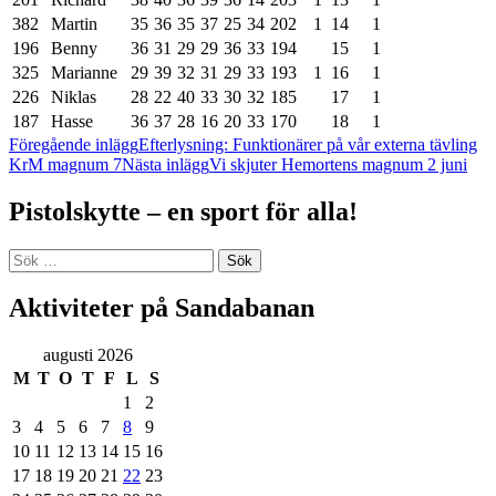
382
Martin
35
36
35
37
25
34
202
1
14
1
196
Benny
36
31
29
29
36
33
194
15
1
325
Marianne
29
39
32
31
29
33
193
1
16
1
226
Niklas
28
22
40
33
30
32
185
17
1
187
Hasse
36
37
28
16
20
33
170
18
1
Inläggsnavigering
Föregående inlägg
Efterlysning: Funktionärer på vår externa tävling
KrM magnum 7
Nästa inlägg
Vi skjuter Hemortens magnum 2 juni
Pistolskytte – en sport för alla!
Sök
efter:
Aktiviteter på Sandabanan
augusti 2026
M
T
O
T
F
L
S
1
2
3
4
5
6
7
8
9
10
11
12
13
14
15
16
17
18
19
20
21
22
23