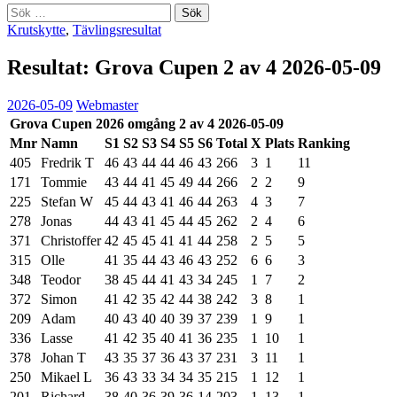
Sök
efter:
Krutskytte
,
Tävlingsresultat
Resultat: Grova Cupen 2 av 4 2026-05-09
2026-05-09
Webmaster
Grova Cupen 2026 omgång 2 av 4 2026-05-09
Mnr
Namn
S1
S2
S3
S4
S5
S6
Total
X
Plats
Ranking
405
Fredrik T
46
43
44
44
46
43
266
3
1
11
171
Tommie
43
44
41
45
49
44
266
2
2
9
225
Stefan W
45
44
43
41
46
44
263
4
3
7
278
Jonas
44
43
41
45
44
45
262
2
4
6
371
Christoffer
42
45
45
41
41
44
258
2
5
5
315
Olle
41
35
44
43
46
43
252
6
6
3
348
Teodor
38
45
44
41
43
34
245
1
7
2
372
Simon
41
42
35
42
44
38
242
3
8
1
209
Adam
40
43
40
40
39
37
239
1
9
1
336
Lasse
41
42
35
40
41
36
235
1
10
1
378
Johan T
43
35
37
36
43
37
231
3
11
1
250
Mikael L
36
43
33
34
34
35
215
1
12
1
201
Richard
38
40
36
39
36
14
203
1
13
1