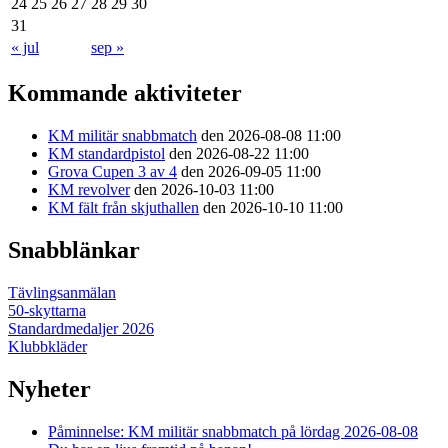
24
25
26
27
28
29
30
31
« jul
sep »
Kommande aktiviteter
KM militär snabbmatch
den 2026-08-08 11:00
KM standardpistol
den 2026-08-22 11:00
Grova Cupen 3 av 4
den 2026-09-05 11:00
KM revolver
den 2026-10-03 11:00
KM fält från skjuthallen
den 2026-10-10 11:00
Snabblänkar
Tävlingsanmälan
50-skyttarna
Standardmedaljer 2026
Klubbkläder
Nyheter
Påminnelse: KM militär snabbmatch på lördag 2026-08-08