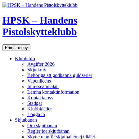
Hoppa
till
innehåll
HPSK – Handens
Pistolskytteklubb
Sök
Primär meny
Klubbinfo
Avgifter 2026
Skjutkrav
Behöriga att godkänna guldserier
Vapenlicens
Intresseanmälan
Lämna kontaktinformation
Kontakta oss
Stadgar
Klubbkläder
Logga in
Skjutbanan
Om skjutbanan
Regler för skjutbanan
Skytte utanför skjuthallen ej tillåtet