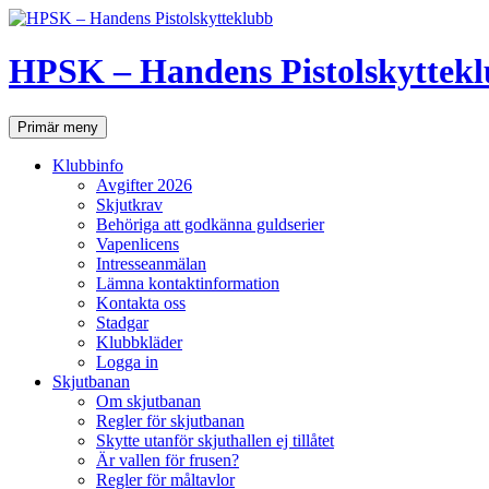
Hoppa
till
innehåll
HPSK – Handens Pistolskyttek
Sök
Primär meny
Klubbinfo
Avgifter 2026
Skjutkrav
Behöriga att godkänna guldserier
Vapenlicens
Intresseanmälan
Lämna kontaktinformation
Kontakta oss
Stadgar
Klubbkläder
Logga in
Skjutbanan
Om skjutbanan
Regler för skjutbanan
Skytte utanför skjuthallen ej tillåtet
Är vallen för frusen?
Regler för måltavlor