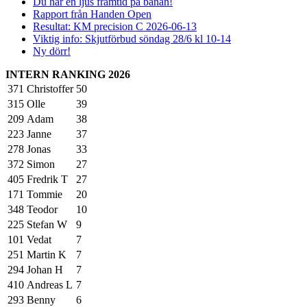
Du har en ljus framtid på banan!
Rapport från Handen Open
Resultat: KM precision C 2026-06-13
Viktig info: Skjutförbud söndag 28/6 kl 10-14
Ny dörr!
INTERN RANKING 2026
371
Christoffer
50
315
Olle
39
209
Adam
38
223
Janne
37
278
Jonas
33
372
Simon
27
405
Fredrik T
27
171
Tommie
20
348
Teodor
10
225
Stefan W
9
101
Vedat
7
251
Martin K
7
294
Johan H
7
410
Andreas L
7
293
Benny
6