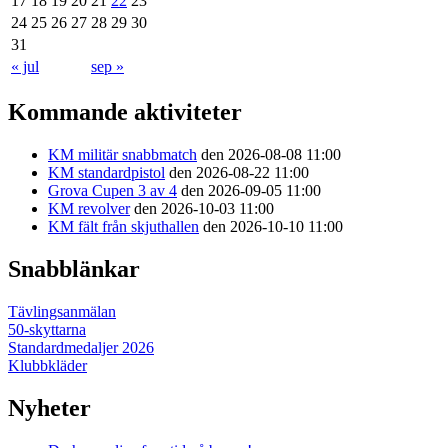
17
18
19
20
21
22
23
24
25
26
27
28
29
30
31
« jul
sep »
Kommande aktiviteter
KM militär snabbmatch
den 2026-08-08 11:00
KM standardpistol
den 2026-08-22 11:00
Grova Cupen 3 av 4
den 2026-09-05 11:00
KM revolver
den 2026-10-03 11:00
KM fält från skjuthallen
den 2026-10-10 11:00
Snabblänkar
Tävlingsanmälan
50-skyttarna
Standardmedaljer 2026
Klubbkläder
Nyheter