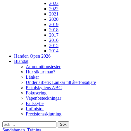
2023
2022
2021
2020
2019
2018
2017
2016
2015
2014
Handen Open 2026
Blandat
Ammunitionstester
Hur siktar man?
Länkar
Under arbete: Länkar till återförsäljare
Pistolskyttens ABC
Fokusering
Vapenbeteckningar
Fältskytte
Luftpistol
Precisionsskjutning
Sök
efter:
Sandabanan
,
Träning