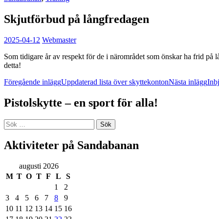
Skjutförbud på långfredagen
2025-04-12
Webmaster
Som tidigare år av respekt för de i närområdet som önskar ha frid på 
detta!
Inläggsnavigering
Föregående inlägg
Uppdaterad lista över skyttekonton
Nästa inlägg
Inb
Pistolskytte – en sport för alla!
Sök
efter:
Aktiviteter på Sandabanan
augusti 2026
M
T
O
T
F
L
S
1
2
3
4
5
6
7
8
9
10
11
12
13
14
15
16