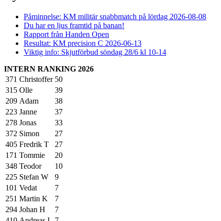
Påminnelse: KM militär snabbmatch på lördag 2026-08-08
Du har en ljus framtid på banan!
Rapport från Handen Open
Resultat: KM precision C 2026-06-13
Viktig info: Skjutförbud söndag 28/6 kl 10-14
INTERN RANKING 2026
371
Christoffer
50
315
Olle
39
209
Adam
38
223
Janne
37
278
Jonas
33
372
Simon
27
405
Fredrik T
27
171
Tommie
20
348
Teodor
10
225
Stefan W
9
101
Vedat
7
251
Martin K
7
294
Johan H
7
410
Andreas L
7