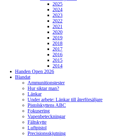
2025
2024
2023
2022
2021
2020
2019
2018
2017
2016
2015
2014
Handen Open 2026
Blandat
Ammunitionstester
Hur siktar man?
Länkar
Under arbete: Länkar till återförsäljare
Pistolskyttens ABC
Fokusering
Vapenbeteckningar
Fältskytte
Luftpistol
Precisionsskjutning