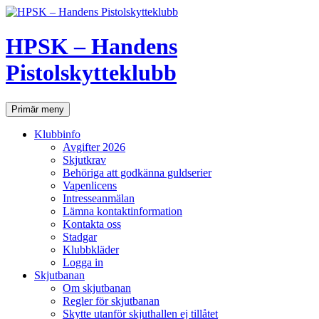
Hoppa
till
innehåll
HPSK – Handens
Pistolskytteklubb
Sök
Primär meny
Klubbinfo
Avgifter 2026
Skjutkrav
Behöriga att godkänna guldserier
Vapenlicens
Intresseanmälan
Lämna kontaktinformation
Kontakta oss
Stadgar
Klubbkläder
Logga in
Skjutbanan
Om skjutbanan
Regler för skjutbanan
Skytte utanför skjuthallen ej tillåtet