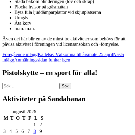
Städa bakom blinderingen (löv och skräp)
Plocka hylsor på gräsmattan
Byta fula ljuddämparplattor vid skjutplatserna
Umgås
Äta korv
m.m. m.m.
Även det här blir en av de minst tre aktiviteter som behövs för att
påvisa aktivitet i föreningen vid licensansökan och -förnyelse.
Inläggsnavigering
Föregående inlägg
Kallelse: Välkomna till årsmöte 25 april
Nästa
inlägg
Anmälningssidan funkar igen
Pistolskytte – en sport för alla!
Sök
efter:
Aktiviteter på Sandabanan
augusti 2026
M
T
O
T
F
L
S
1
2
3
4
5
6
7
8
9