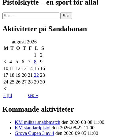
Pistolskytte – en sport för alla!
Sök
efter:
Aktiviteter på Sandabanan
augusti 2026
M
T
O
T
F
L
S
1
2
3
4
5
6
7
8
9
10
11
12
13
14
15
16
17
18
19
20
21
22
23
24
25
26
27
28
29
30
31
« jul
sep »
Kommande aktiviteter
KM militär snabbmatch
den 2026-08-08 11:00
KM standardpistol
den 2026-08-22 11:00
Grova Cupen 3 av 4
den 2026-09-05 11:00