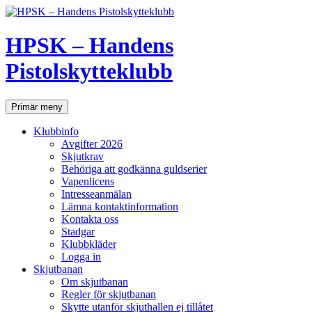
Hoppa
till
innehåll
HPSK – Handens
Pistolskytteklubb
Sök
Primär meny
Klubbinfo
Avgifter 2026
Skjutkrav
Behöriga att godkänna guldserier
Vapenlicens
Intresseanmälan
Lämna kontaktinformation
Kontakta oss
Stadgar
Klubbkläder
Logga in
Skjutbanan
Om skjutbanan
Regler för skjutbanan
Skytte utanför skjuthallen ej tillåtet