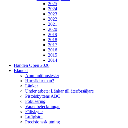
2025
2024
2023
2022
2021
2020
2019
2018
2017
2016
2015
2014
Handen Open 2026
Blandat
Ammunitionstester
Hur siktar man?
Länkar
Under arbete: Länkar till återförsäljare
Pistolskyttens ABC
Fokusering
Vapenbeteckningar
Fältskytte
Luftpistol
Precisionsskjutning