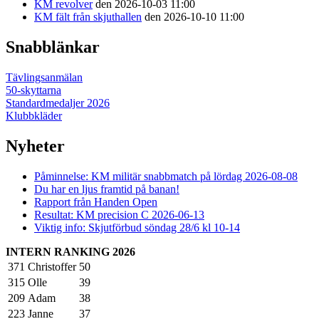
KM revolver
den 2026-10-03 11:00
KM fält från skjuthallen
den 2026-10-10 11:00
Snabblänkar
Tävlingsanmälan
50-skyttarna
Standardmedaljer 2026
Klubbkläder
Nyheter
Påminnelse: KM militär snabbmatch på lördag 2026-08-08
Du har en ljus framtid på banan!
Rapport från Handen Open
Resultat: KM precision C 2026-06-13
Viktig info: Skjutförbud söndag 28/6 kl 10-14
INTERN RANKING 2026
371
Christoffer
50
315
Olle
39
209
Adam
38
223
Janne
37