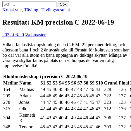
Sök
efter:
Krutskytte
,
Tävling
,
Tävlingsresultat
Resultat: KM precision C 2022-06-19
2022-06-20
Webmaster
Vilken fantastisk uppslutning detta C-KM! 22 personer deltog, och
eftersom bana 1 och 2 är avstängda till förmån för koltrasten som har
bo där var alla utom en bana upptagna av duktiga skyttar. Många av
våra nya skyttar fanns på plats och vi hoppas det var en rolig
upplevelse för alla!
Klubbmästerskap i precision C 2022-06-19
Medlnr
Namn
S1
S2
S3
S4
S5
S6
S7
S8
S9
S10
Grund
Final
164
Mathias
49
45
46
45
48
47
48
47
46
43
328
136
209
Adam
44
46
49
46
45
47
45
45
45
47
322
137
278
Jonas
44
47
45
48
46
46
47
41
45
47
323
133
315
Olle
42
44
45
45
44
48
44
47
46
43
312
136
Kenneth
304
41
43
47
40
42
49
44
46
44
47
306
137
R
348
Teodor
45
47
42
42
45
43
45
45
41
46
309
132