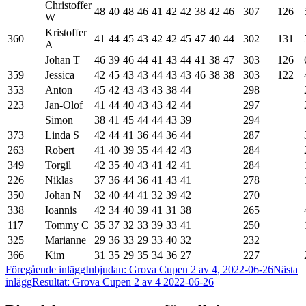
Christoffer
48
40
48
46
41
42
42
38
42
46
307
126
W
Kristoffer
360
41
44
45
43
42
42
45
47
40
44
302
131
A
Johan T
46
39
46
44
41
43
44
41
38
47
303
126
359
Jessica
42
45
43
43
44
43
43
46
38
38
303
122
353
Anton
45
42
43
43
43
38
44
298
223
Jan-Olof
41
44
40
43
43
42
44
297
Simon
38
41
45
44
44
43
39
294
373
Linda S
42
44
41
36
44
36
44
287
263
Robert
41
40
39
35
44
42
43
284
349
Torgil
42
35
40
43
41
42
41
284
226
Niklas
37
36
44
36
41
43
41
278
350
Johan N
32
40
44
41
32
39
42
270
338
Ioannis
42
34
40
39
41
31
38
265
117
Tommy C
35
37
32
33
39
33
41
250
325
Marianne
29
36
33
29
33
40
32
232
366
Kim
31
35
29
35
34
36
27
227
Inläggsnavigering
Föregående inlägg
Inbjudan: Grova Cupen 2 av 4, 2022-06-26
Nästa
inlägg
Resultat: Grova Cupen 2 av 4 2022-06-26