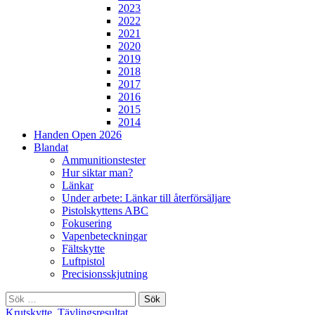
2023
2022
2021
2020
2019
2018
2017
2016
2015
2014
Handen Open 2026
Blandat
Ammunitionstester
Hur siktar man?
Länkar
Under arbete: Länkar till återförsäljare
Pistolskyttens ABC
Fokusering
Vapenbeteckningar
Fältskytte
Luftpistol
Precisionsskjutning
Sök
efter:
Krutskytte
,
Tävlingsresultat