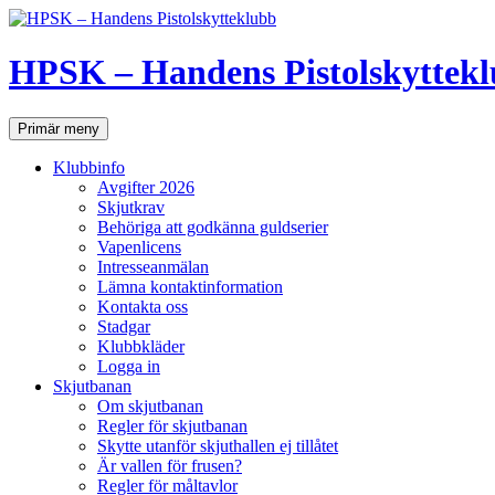
Hoppa
till
innehåll
HPSK – Handens Pistolskyttek
Sök
Primär meny
Klubbinfo
Avgifter 2026
Skjutkrav
Behöriga att godkänna guldserier
Vapenlicens
Intresseanmälan
Lämna kontaktinformation
Kontakta oss
Stadgar
Klubbkläder
Logga in
Skjutbanan
Om skjutbanan
Regler för skjutbanan
Skytte utanför skjuthallen ej tillåtet
Är vallen för frusen?
Regler för måltavlor