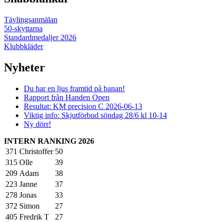
Tävlingsanmälan
50-skyttarna
Standardmedaljer 2026
Klubbkläder
Nyheter
Du har en ljus framtid på banan!
Rapport från Handen Open
Resultat: KM precision C 2026-06-13
Viktig info: Skjutförbud söndag 28/6 kl 10-14
Ny dörr!
INTERN RANKING 2026
371
Christoffer
50
315
Olle
39
209
Adam
38
223
Janne
37
278
Jonas
33
372
Simon
27
405
Fredrik T
27