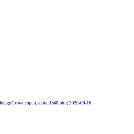
inlägg
Grova cupen, aktuell ställning 2020-08-16