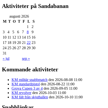
Aktiviteter på Sandabanan
augusti 2026
M
T
O
T
F
L
S
1
2
3
4
5
6
7
8
9
10
11
12
13
14
15
16
17
18
19
20
21
22
23
24
25
26
27
28
29
30
31
« jul
sep »
Kommande aktiviteter
KM militär snabbmatch
den 2026-08-08 11:00
KM standardpistol
den 2026-08-22 11:00
Grova Cupen 3 av 4
den 2026-09-05 11:00
KM revolver
den 2026-10-03 11:00
KM fält från skjuthallen
den 2026-10-10 11:00
Snabblänkar