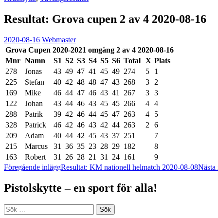
Resultat: Grova cupen 2 av 4 2020-08-16
2020-08-16
Webmaster
Grova Cupen 2020-2021 omgång 2 av 4 2020-08-16
Mnr
Namn
S1
S2
S3
S4
S5
S6
Total
X
Plats
278
Jonas
43
49
47
41
45
49
274
5
1
225
Stefan
40
42
48
48
47
43
268
3
2
169
Mike
46
44
47
46
43
41
267
3
3
122
Johan
43
44
46
43
45
45
266
4
4
288
Patrik
39
42
46
44
45
47
263
4
5
328
Patrick
46
42
46
43
42
44
263
2
6
209
Adam
40
44
42
45
43
37
251
7
215
Marcus
31
36
35
23
28
29
182
8
163
Robert
31
26
28
21
31
24
161
9
Inläggsnavigering
Föregående inlägg
Resultat: KM nationell helmatch 2020-08-08
Nästa 
Pistolskytte – en sport för alla!
Sök
efter: