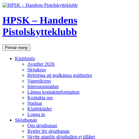
Hoppa
till
innehåll
HPSK – Handens
Pistolskytteklubb
Sök
Primär meny
Klubbinfo
Avgifter 2026
Skjutkrav
Behöriga att godkänna guldserier
Vapenlicens
Intresseanmälan
Lämna kontaktinformation
Kontakta oss
Stadgar
Klubbkläder
Logga in
Skjutbanan
Om skjutbanan
Regler för skjutbanan
Skytte utanför skjuthallen ej tillåtet