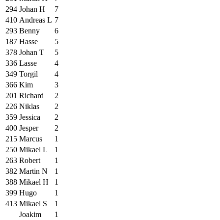
294
Johan H
7
410
Andreas L
7
293
Benny
6
187
Hasse
5
378
Johan T
5
336
Lasse
4
349
Torgil
4
366
Kim
3
201
Richard
2
226
Niklas
2
359
Jessica
2
400
Jesper
2
215
Marcus
1
250
Mikael L
1
263
Robert
1
382
Martin N
1
388
Mikael H
1
399
Hugo
1
413
Mikael S
1
Joakim
1