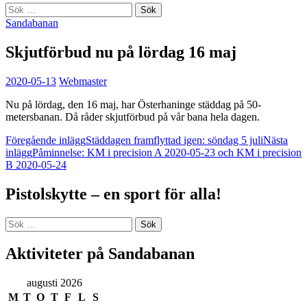
Sök
efter:
Sandabanan
Skjutförbud nu på lördag 16 maj
2020-05-13
Webmaster
Nu på lördag, den 16 maj, har Österhaninge städdag på 50-
metersbanan. Då råder skjutförbud på vår bana hela dagen.
Inläggsnavigering
Föregående inlägg
Städdagen framflyttad igen: söndag 5 juli
Nästa
inlägg
Påminnelse: KM i precision A 2020-05-23 och KM i precision
B 2020-05-24
Pistolskytte – en sport för alla!
Sök
efter:
Aktiviteter på Sandabanan
augusti 2026
M
T
O
T
F
L
S