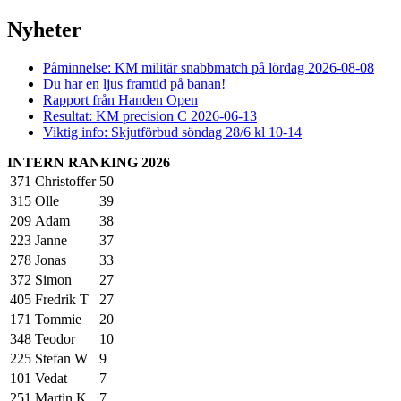
Nyheter
Påminnelse: KM militär snabbmatch på lördag 2026-08-08
Du har en ljus framtid på banan!
Rapport från Handen Open
Resultat: KM precision C 2026-06-13
Viktig info: Skjutförbud söndag 28/6 kl 10-14
INTERN RANKING 2026
371
Christoffer
50
315
Olle
39
209
Adam
38
223
Janne
37
278
Jonas
33
372
Simon
27
405
Fredrik T
27
171
Tommie
20
348
Teodor
10
225
Stefan W
9
101
Vedat
7
251
Martin K
7