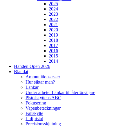
2025
2024
2023
2022
2021
2020
2019
2018
2017
2016
2015
2014
Handen Open 2026
Blandat
Ammunitionstester
Hur siktar man?
Länkar
Under arbete: Länkar till återförsäljare
Pistolskyttens ABC
Fokusering
Vapenbeteckningar
Fältskytte
Luftpistol
Precisionsskjutning