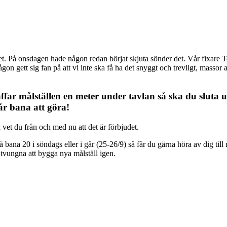
tället. På onsdagen hade någon redan börjat skjuta sönder det. Vår fix
ågon gett sig fan på att vi inte ska få ha det snyggt och trevligt, masso
ffar målställen en meter under tavlan så ska du sluta ut
år bana att göra!
så vet du från och med nu att det är förbjudet.
na 20 i söndags eller i går (25-26/9) så får du gärna höra av dig till någ
ir tvungna att bygga nya målställ igen.