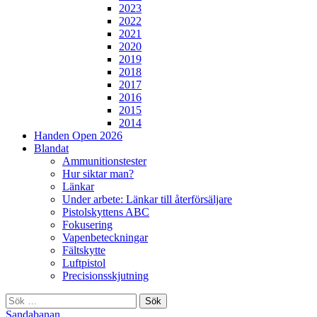
2023
2022
2021
2020
2019
2018
2017
2016
2015
2014
Handen Open 2026
Blandat
Ammunitionstester
Hur siktar man?
Länkar
Under arbete: Länkar till återförsäljare
Pistolskyttens ABC
Fokusering
Vapenbeteckningar
Fältskytte
Luftpistol
Precisionsskjutning
Sök
efter:
Sandabanan