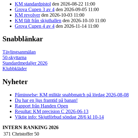
KM standardpistol
den 2026-08-22 11:00
Grova Cupen 3 av 4
den 2026-09-05 11:00
KM revolver
den 2026-10-03 11:00
KM fält från skjuthallen
den 2026-10-10 11:00
Grova Cupen 4 av 4
den 2026-11-14 11:00
Snabblänkar
Tävlingsanmälan
50-skyttarna
Standardmedaljer 2026
Klubbkläder
Nyheter
Påminnelse: KM militär snabbmatch på lördag 2026-08-08
Du har en ljus framtid på banan!
Rapport från Handen Open
Resultat: KM precision C 2026-06-13
Viktig info: Skjutförbud söndag 28/6 kl 10-14
INTERN RANKING 2026
371
Christoffer
50