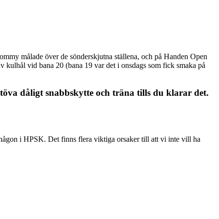
are Tommy målade över de sönderskjutna ställena, och på Handen Open
r av kulhål vid bana 20 (bana 19 var det i onsdags som fick smaka på
öva dåligt snabbskytte och träna tills du klarar det.
on i HPSK. Det finns flera viktiga orsaker till att vi inte vill ha