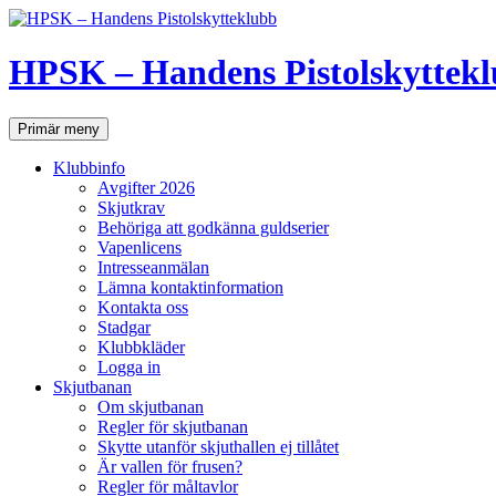
Hoppa
till
innehåll
HPSK – Handens Pistolskyttek
Sök
Primär meny
Klubbinfo
Avgifter 2026
Skjutkrav
Behöriga att godkänna guldserier
Vapenlicens
Intresseanmälan
Lämna kontaktinformation
Kontakta oss
Stadgar
Klubbkläder
Logga in
Skjutbanan
Om skjutbanan
Regler för skjutbanan
Skytte utanför skjuthallen ej tillåtet
Är vallen för frusen?
Regler för måltavlor