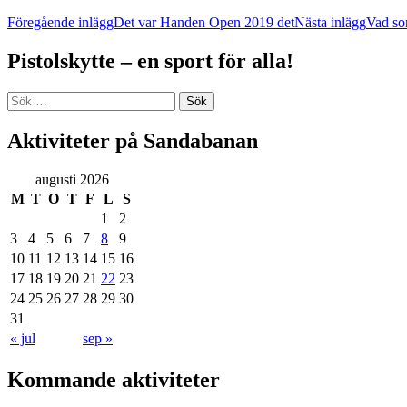
Inläggsnavigering
Föregående inlägg
Det var Handen Open 2019 det
Nästa inlägg
Vad so
Pistolskytte – en sport för alla!
Sök
efter:
Aktiviteter på Sandabanan
augusti 2026
M
T
O
T
F
L
S
1
2
3
4
5
6
7
8
9
10
11
12
13
14
15
16
17
18
19
20
21
22
23
24
25
26
27
28
29
30
31
« jul
sep »
Kommande aktiviteter