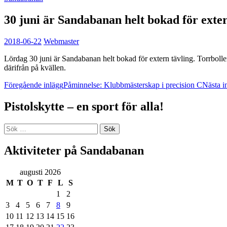
30 juni är Sandabanan helt bokad för exter
2018-06-22
Webmaster
Lördag 30 juni är Sandabanan helt bokad för extern tävling. Torrbollen
därifrån på kvällen.
Inläggsnavigering
Föregående inlägg
Påminnelse: Klubbmästerskap i precision C
Nästa i
Pistolskytte – en sport för alla!
Sök
efter:
Aktiviteter på Sandabanan
augusti 2026
M
T
O
T
F
L
S
1
2
3
4
5
6
7
8
9
10
11
12
13
14
15
16