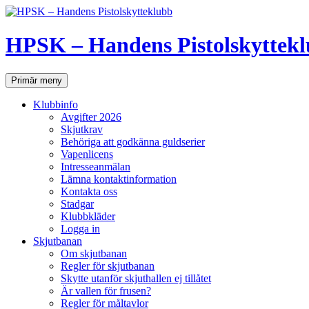
Hoppa
till
innehåll
HPSK – Handens Pistolskyttek
Sök
Primär meny
Klubbinfo
Avgifter 2026
Skjutkrav
Behöriga att godkänna guldserier
Vapenlicens
Intresseanmälan
Lämna kontaktinformation
Kontakta oss
Stadgar
Klubbkläder
Logga in
Skjutbanan
Om skjutbanan
Regler för skjutbanan
Skytte utanför skjuthallen ej tillåtet
Är vallen för frusen?
Regler för måltavlor