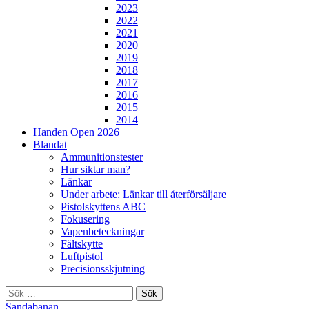
2023
2022
2021
2020
2019
2018
2017
2016
2015
2014
Handen Open 2026
Blandat
Ammunitionstester
Hur siktar man?
Länkar
Under arbete: Länkar till återförsäljare
Pistolskyttens ABC
Fokusering
Vapenbeteckningar
Fältskytte
Luftpistol
Precisionsskjutning
Sök
efter:
Sandabanan