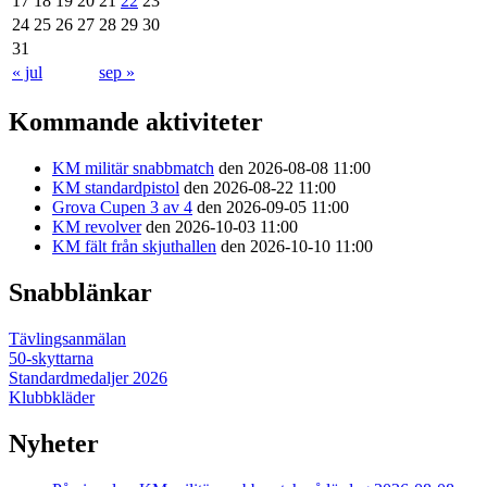
17
18
19
20
21
22
23
24
25
26
27
28
29
30
31
« jul
sep »
Kommande aktiviteter
KM militär snabbmatch
den 2026-08-08 11:00
KM standardpistol
den 2026-08-22 11:00
Grova Cupen 3 av 4
den 2026-09-05 11:00
KM revolver
den 2026-10-03 11:00
KM fält från skjuthallen
den 2026-10-10 11:00
Snabblänkar
Tävlingsanmälan
50-skyttarna
Standardmedaljer 2026
Klubbkläder
Nyheter