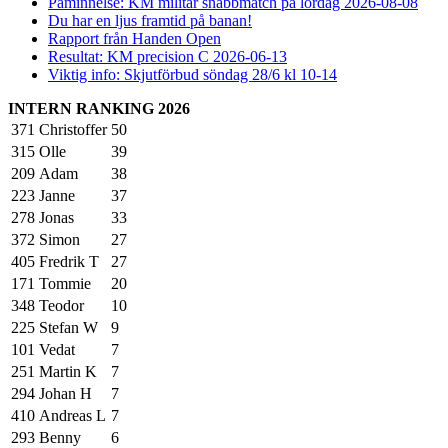
Påminnelse: KM militär snabbmatch på lördag 2026-08-08
Du har en ljus framtid på banan!
Rapport från Handen Open
Resultat: KM precision C 2026-06-13
Viktig info: Skjutförbud söndag 28/6 kl 10-14
INTERN RANKING 2026
371
Christoffer
50
315
Olle
39
209
Adam
38
223
Janne
37
278
Jonas
33
372
Simon
27
405
Fredrik T
27
171
Tommie
20
348
Teodor
10
225
Stefan W
9
101
Vedat
7
251
Martin K
7
294
Johan H
7
410
Andreas L
7
293
Benny
6