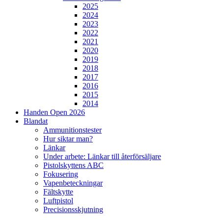
2025
2024
2023
2022
2021
2020
2019
2018
2017
2016
2015
2014
Handen Open 2026
Blandat
Ammunitionstester
Hur siktar man?
Länkar
Under arbete: Länkar till återförsäljare
Pistolskyttens ABC
Fokusering
Vapenbeteckningar
Fältskytte
Luftpistol
Precisionsskjutning