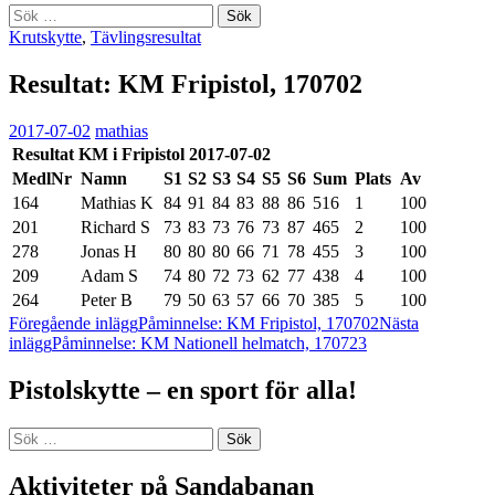
Sök
efter:
Krutskytte
,
Tävlingsresultat
Resultat: KM Fripistol, 170702
2017-07-02
mathias
Resultat KM i Fripistol 2017-07-02
MedlNr
Namn
S1
S2
S3
S4
S5
S6
Sum
Plats
Av
164
Mathias K
84
91
84
83
88
86
516
1
100
201
Richard S
73
83
73
76
73
87
465
2
100
278
Jonas H
80
80
80
66
71
78
455
3
100
209
Adam S
74
80
72
73
62
77
438
4
100
264
Peter B
79
50
63
57
66
70
385
5
100
Inläggsnavigering
Föregående inlägg
Påminnelse: KM Fripistol, 170702
Nästa
inlägg
Påminnelse: KM Nationell helmatch, 170723
Pistolskytte – en sport för alla!
Sök
efter:
Aktiviteter på Sandabanan