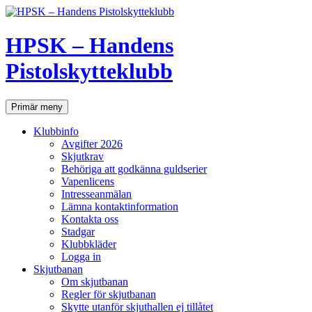
Hoppa
till
innehåll
HPSK – Handens
Pistolskytteklubb
Sök
Primär meny
Klubbinfo
Avgifter 2026
Skjutkrav
Behöriga att godkänna guldserier
Vapenlicens
Intresseanmälan
Lämna kontaktinformation
Kontakta oss
Stadgar
Klubbkläder
Logga in
Skjutbanan
Om skjutbanan
Regler för skjutbanan
Skytte utanför skjuthallen ej tillåtet