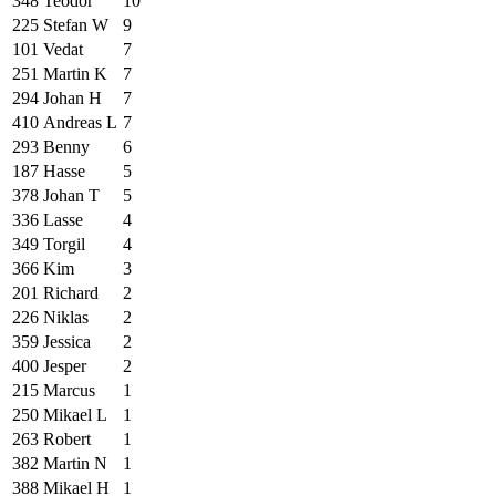
348
Teodor
10
225
Stefan W
9
101
Vedat
7
251
Martin K
7
294
Johan H
7
410
Andreas L
7
293
Benny
6
187
Hasse
5
378
Johan T
5
336
Lasse
4
349
Torgil
4
366
Kim
3
201
Richard
2
226
Niklas
2
359
Jessica
2
400
Jesper
2
215
Marcus
1
250
Mikael L
1
263
Robert
1
382
Martin N
1
388
Mikael H
1