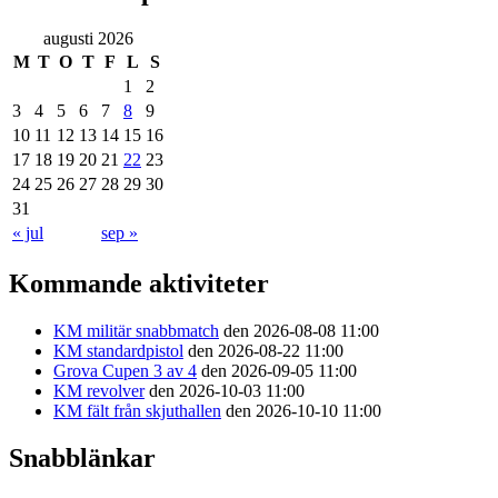
augusti 2026
M
T
O
T
F
L
S
1
2
3
4
5
6
7
8
9
10
11
12
13
14
15
16
17
18
19
20
21
22
23
24
25
26
27
28
29
30
31
« jul
sep »
Kommande aktiviteter
KM militär snabbmatch
den 2026-08-08 11:00
KM standardpistol
den 2026-08-22 11:00
Grova Cupen 3 av 4
den 2026-09-05 11:00
KM revolver
den 2026-10-03 11:00
KM fält från skjuthallen
den 2026-10-10 11:00
Snabblänkar