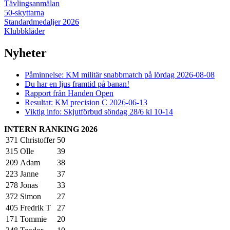
Tävlingsanmälan
50-skyttarna
Standardmedaljer 2026
Klubbkläder
Nyheter
Påminnelse: KM militär snabbmatch på lördag 2026-08-08
Du har en ljus framtid på banan!
Rapport från Handen Open
Resultat: KM precision C 2026-06-13
Viktig info: Skjutförbud söndag 28/6 kl 10-14
INTERN RANKING 2026
371
Christoffer
50
315
Olle
39
209
Adam
38
223
Janne
37
278
Jonas
33
372
Simon
27
405
Fredrik T
27
171
Tommie
20