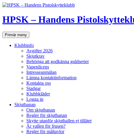
Hoppa
till
innehåll
HPSK – Handens Pistolskyttek
Sök
Primär meny
Klubbinfo
Avgifter 2026
Skjutkrav
Behöriga att godkänna guldserier
Vapenlicens
Intresseanmälan
Lämna kontaktinformation
Kontakta oss
Stadgar
Klubbkläder
Logga in
Skjutbanan
Om skjutbanan
Regler för skjutbanan
Skytte utanför skjuthallen ej tillåtet
Är vallen för frusen?
Regler för måltavlor