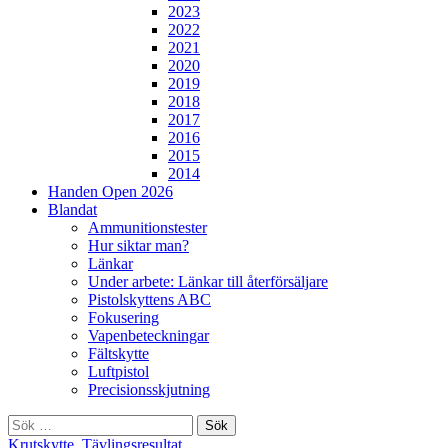
2023
2022
2021
2020
2019
2018
2017
2016
2015
2014
Handen Open 2026
Blandat
Ammunitionstester
Hur siktar man?
Länkar
Under arbete: Länkar till återförsäljare
Pistolskyttens ABC
Fokusering
Vapenbeteckningar
Fältskytte
Luftpistol
Precisionsskjutning
Sök
efter:
Krutskytte
,
Tävlingsresultat