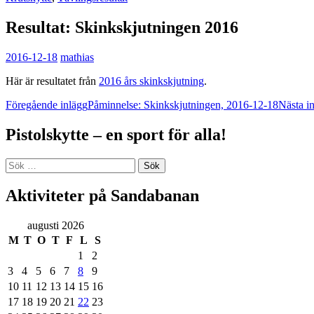
Resultat: Skinkskjutningen 2016
2016-12-18
mathias
Här är resultatet från
2016 års skinkskjutning
.
Inläggsnavigering
Föregående inlägg
Påminnelse: Skinkskjutningen, 2016-12-18
Nästa i
Pistolskytte – en sport för alla!
Sök
efter:
Aktiviteter på Sandabanan
augusti 2026
M
T
O
T
F
L
S
1
2
3
4
5
6
7
8
9
10
11
12
13
14
15
16
17
18
19
20
21
22
23