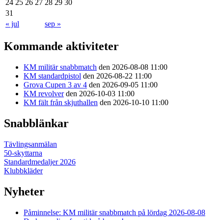
24
25
26
27
28
29
30
31
« jul
sep »
Kommande aktiviteter
KM militär snabbmatch
den 2026-08-08 11:00
KM standardpistol
den 2026-08-22 11:00
Grova Cupen 3 av 4
den 2026-09-05 11:00
KM revolver
den 2026-10-03 11:00
KM fält från skjuthallen
den 2026-10-10 11:00
Snabblänkar
Tävlingsanmälan
50-skyttarna
Standardmedaljer 2026
Klubbkläder
Nyheter
Påminnelse: KM militär snabbmatch på lördag 2026-08-08