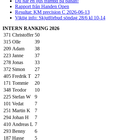
Du har en ljus framtid på banan!
Rapport från Handen Open
Resultat: KM precision C 2026-06-13
Viktig info: Skjutförbud söndag 28/6 kl 10-14
INTERN RANKING 2026
371
Christoffer
50
315
Olle
39
209
Adam
38
223
Janne
37
278
Jonas
33
372
Simon
27
405
Fredrik T
27
171
Tommie
20
348
Teodor
10
225
Stefan W
9
101
Vedat
7
251
Martin K
7
294
Johan H
7
410
Andreas L
7
293
Benny
6
187
Hasse
5