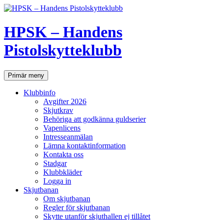
Hoppa
till
innehåll
HPSK – Handens
Pistolskytteklubb
Sök
Primär meny
Klubbinfo
Avgifter 2026
Skjutkrav
Behöriga att godkänna guldserier
Vapenlicens
Intresseanmälan
Lämna kontaktinformation
Kontakta oss
Stadgar
Klubbkläder
Logga in
Skjutbanan
Om skjutbanan
Regler för skjutbanan
Skytte utanför skjuthallen ej tillåtet