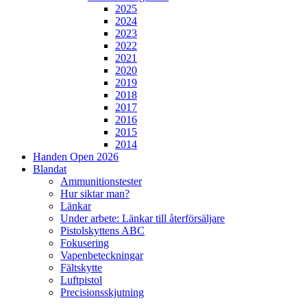
2025
2024
2023
2022
2021
2020
2019
2018
2017
2016
2015
2014
Handen Open 2026
Blandat
Ammunitionstester
Hur siktar man?
Länkar
Under arbete: Länkar till återförsäljare
Pistolskyttens ABC
Fokusering
Vapenbeteckningar
Fältskytte
Luftpistol
Precisionsskjutning