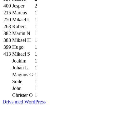
400
Jesper
2
215
Marcus
1
250
Mikael L
1
263
Robert
1
382
Martin N
1
388
Mikael H
1
399
Hugo
1
413
Mikael S
1
Joakim
1
Johan L
1
Magnus G
1
Soile
1
John
1
Christer O
1
Drivs med WordPress