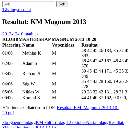
Sök
efter:
Tävlingsresultat
Resultat: KM Magnum 2013
2013-12-10
mathias
KLUBBMÄSTERSKAP MAGNUM 2013-10-20
Placering
Namn
Vapenklass
Resultat
48 44 45 46 183, 35 37 4
01/06
Mathias K
M
393
38 45 42 42 167, 48 43 4
02/06
Adam S
M
370
39 45 43 44 171, 45 35 3
03/06
Richard S
M
349
35 44 43 28 150, 19 26 2
04/06
Stig W
M
278
05/06
Niklas W
M
29 28 32 42 131, 28 31 3
06/06
Konrad K
M
44 41 40 37 162, 0 0 0 0,
Här finns resultatet som PDF:
Resultat_KM_Magnum_2013-10-
20.pdf
.
Inläggsnavigering
Föregående inlägg
KM Fält Lördag 12 oktober
Nästa inlägg
Resultat:
Skinkskjutningen 2013-12-15