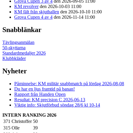
Grova Cupen 3 av 4
den 2026-09-05 11:00
KM revolver
den 2026-10-03 11:00
KM fält från skjuthallen
den 2026-10-10 11:00
Grova Cupen 4 av 4
den 2026-11-14 11:00
Snabblänkar
Tävlingsanmälan
50-skyttarna
Standardmedaljer 2026
Klubbkläder
Nyheter
Påminnelse: KM militär snabbmatch på lördag 2026-08-08
Du har en ljus framtid på banan!
Rapport från Handen Open
Resultat: KM precision C 2026-06-13
Viktig info: Skjutförbud söndag 28/6 kl 10-14
INTERN RANKING 2026
371
Christoffer
50
315
Olle
39