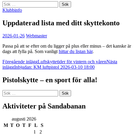
Sök
efter:
Klubbinfo
Uppdaterad lista med ditt skyttekonto
2026-01-26
Webmaster
Passa på att se efter om du ligger på plus eller minus – det kanske är
dags att fylla på. Som vanligt
hittar du listan här
.
Inläggsnavigering
Föregående inlägg
Luftskyttetider för vintern och våren
Nästa
inlägg
Inbjudan: KM luftpistol 2026-03-10 18:00
Pistolskytte – en sport för alla!
Sök
efter:
Aktiviteter på Sandabanan
augusti 2026
M
T
O
T
F
L
S
1
2