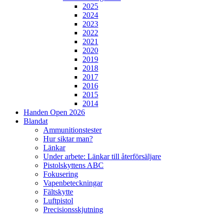
2025
2024
2023
2022
2021
2020
2019
2018
2017
2016
2015
2014
Handen Open 2026
Blandat
Ammunitionstester
Hur siktar man?
Länkar
Under arbete: Länkar till återförsäljare
Pistolskyttens ABC
Fokusering
Vapenbeteckningar
Fältskytte
Luftpistol
Precisionsskjutning