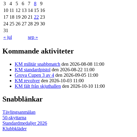
3
4
5
6
7
8
9
10
11
12
13
14
15
16
17
18
19
20
21
22
23
24
25
26
27
28
29
30
31
« jul
sep »
Kommande aktiviteter
KM militär snabbmatch
den 2026-08-08 11:00
KM standardpistol
den 2026-08-22 11:00
Grova Cupen 3 av 4
den 2026-09-05 11:00
KM revolver
den 2026-10-03 11:00
KM fält från skjuthallen
den 2026-10-10 11:00
Snabblänkar
Tävlingsanmälan
50-skyttarna
Standardmedaljer 2026
Klubbkläder