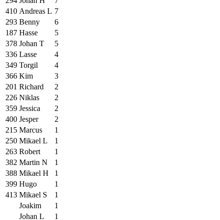
294
Johan H
7
410
Andreas L
7
293
Benny
6
187
Hasse
5
378
Johan T
5
336
Lasse
4
349
Torgil
4
366
Kim
3
201
Richard
2
226
Niklas
2
359
Jessica
2
400
Jesper
2
215
Marcus
1
250
Mikael L
1
263
Robert
1
382
Martin N
1
388
Mikael H
1
399
Hugo
1
413
Mikael S
1
Joakim
1
Johan L
1