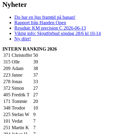
Nyheter
Du har en ljus framtid på banan!
Rapport från Handen Open
Resultat: KM precision C 2026-06-13
Viktig info: Skjutförbud söndag 28/6 kl 10-14
Ny dörr!
INTERN RANKING 2026
371
Christoffer
50
315
Olle
39
209
Adam
38
223
Janne
37
278
Jonas
33
372
Simon
27
405
Fredrik T
27
171
Tommie
20
348
Teodor
10
225
Stefan W
9
101
Vedat
7
251
Martin K
7