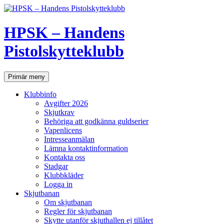
Hoppa
till
innehåll
HPSK – Handens
Pistolskytteklubb
Sök
Primär meny
Klubbinfo
Avgifter 2026
Skjutkrav
Behöriga att godkänna guldserier
Vapenlicens
Intresseanmälan
Lämna kontaktinformation
Kontakta oss
Stadgar
Klubbkläder
Logga in
Skjutbanan
Om skjutbanan
Regler för skjutbanan
Skytte utanför skjuthallen ej tillåtet