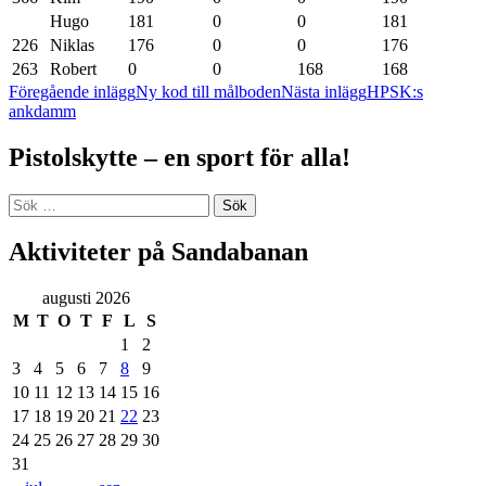
Hugo
181
0
0
181
226
Niklas
176
0
0
176
263
Robert
0
0
168
168
Inläggsnavigering
Föregående inlägg
Ny kod till målboden
Nästa inlägg
HPSK:s
ankdamm
Pistolskytte – en sport för alla!
Sök
efter:
Aktiviteter på Sandabanan
augusti 2026
M
T
O
T
F
L
S
1
2
3
4
5
6
7
8
9
10
11
12
13
14
15
16
17
18
19
20
21
22
23
24
25
26
27
28
29
30
31