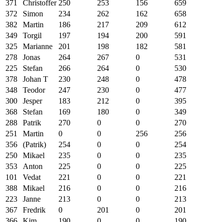
371
Christoffer
250
253
156
659
372
Simon
234
262
162
658
382
Martin
186
217
209
612
349
Torgil
197
194
200
591
325
Marianne
201
198
182
581
278
Jonas
264
267
0
531
225
Stefan
266
264
0
530
378
Johan T
230
248
0
478
348
Teodor
247
230
0
477
300
Jesper
183
212
0
395
368
Stefan
169
180
0
349
288
Patrik
270
0
0
270
251
Martin
0
0
256
256
356
(Patrik)
254
0
0
254
250
Mikael
235
0
0
235
353
Anton
225
0
0
225
101
Vedat
221
0
0
221
388
Mikael
216
0
0
216
223
Janne
213
0
0
213
367
Fredrik
0
201
0
201
366
Kim
190
0
0
190