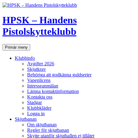
Hoppa
till
innehåll
HPSK – Handens
Pistolskytteklubb
Sök
Primär meny
Klubbinfo
Avgifter 2026
Skjutkrav
Behöriga att godkänna guldserier
Vapenlicens
Intresseanmälan
Lämna kontaktinformation
Kontakta oss
Stadgar
Klubbkläder
Logga in
Skjutbanan
Om skjutbanan
Regler för skjutbanan
Skytte utanför skjuthallen ej tillåtet