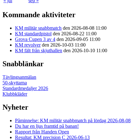
« jul
sep »
Kommande aktiviteter
KM militär snabbmatch
den 2026-08-08 11:00
KM standardpistol
den 2026-08-22 11:00
Grova Cupen 3 av 4
den 2026-09-05 11:00
KM revolver
den 2026-10-03 11:00
KM fält från skjuthallen
den 2026-10-10 11:00
Snabblänkar
Tävlingsanmälan
50-skyttarna
Standardmedaljer 2026
Klubbkläder
Nyheter
Påminnelse: KM militär snabbmatch på lördag 2026-08-08
Du har en ljus framtid på banan!
Rapport från Handen Open
Resultat: KM precision C 2026-06-13