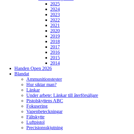
2025
2024
2023
2022
2021
2020
2019
2018
2017
2016
2015
2014
Handen Open 2026
Blandat
Ammunitionstester
Hur siktar man?
Länkar
Under arbete: Länkar till återförsäljare
Pistolskyttens ABC
Fokusering
Vapenbeteckningar
Fältskytte
Luftpistol
Precisionsskjutning