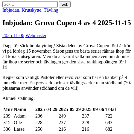
Sök
efter:
Inbjudan
,
Krutskytte
,
Tävling
Inbjudan: Grova Cupen 4 av 4 2025-11-15
2025-11-06
Webmaster
Dags för säckihopknytning! Sista delen av Grova Cupen för i år kör
vi på lördag 15 november. Säsongens tre bästa serier räknas ihop för
att kora slutsegraren. Men du är varmt välkommen även om du inte
får ihop tre serier och tävlingen ger den sista rankingpoängen för i
år!
Regler som vanligt: Pistoler eller revolvrar som har en kaliber på 9
mm eller mer. En provserie och sex tävlingsserier utan stödhand (70-
plussarna använder stödhand om de vill).
Aktuell ställning:
Mnr
Namn
2025-03-29
2025-05-29
2025-09-06
Total
209
Adam
236
249
237
722
315
Olle
228
237
228
693
336
Lasse
250
216
216
682