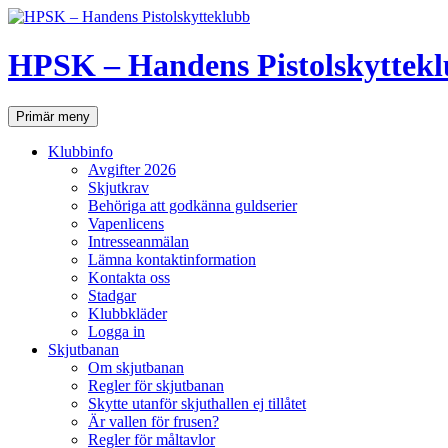
Hoppa
till
innehåll
HPSK – Handens Pistolskyttek
Sök
Primär meny
Klubbinfo
Avgifter 2026
Skjutkrav
Behöriga att godkänna guldserier
Vapenlicens
Intresseanmälan
Lämna kontaktinformation
Kontakta oss
Stadgar
Klubbkläder
Logga in
Skjutbanan
Om skjutbanan
Regler för skjutbanan
Skytte utanför skjuthallen ej tillåtet
Är vallen för frusen?
Regler för måltavlor