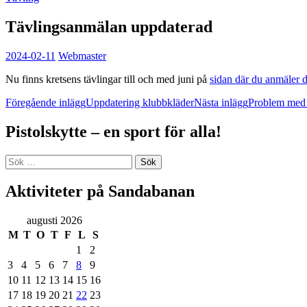
Tävlingsanmälan uppdaterad
2024-02-11
Webmaster
Nu finns kretsens tävlingar till och med juni på
sidan där du anmäler 
Inläggsnavigering
Föregående inlägg
Uppdatering klubbkläder
Nästa inlägg
Problem med 
Pistolskytte – en sport för alla!
Sök
efter:
Aktiviteter på Sandabanan
augusti 2026
M
T
O
T
F
L
S
1
2
3
4
5
6
7
8
9
10
11
12
13
14
15
16
17
18
19
20
21
22
23