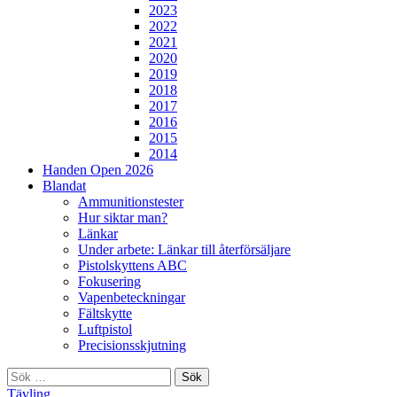
2023
2022
2021
2020
2019
2018
2017
2016
2015
2014
Handen Open 2026
Blandat
Ammunitionstester
Hur siktar man?
Länkar
Under arbete: Länkar till återförsäljare
Pistolskyttens ABC
Fokusering
Vapenbeteckningar
Fältskytte
Luftpistol
Precisionsskjutning
Sök
efter:
Tävling