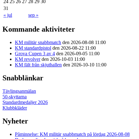
24
25
26
27
28
29
30
31
« jul
sep »
Kommande aktiviteter
KM militär snabbmatch
den 2026-08-08 11:00
KM standardpistol
den 2026-08-22 11:00
Grova Cupen 3 av 4
den 2026-09-05 11:00
KM revolver
den 2026-10-03 11:00
KM fält från skjuthallen
den 2026-10-10 11:00
Snabblänkar
Tävlingsanmälan
50-skyttarna
Standardmedaljer 2026
Klubbkläder
Nyheter
Påminnelse: KM militär snabbmatch på lördag 2026-08-08