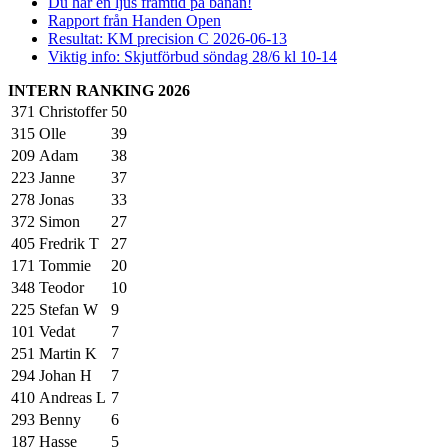
Du har en ljus framtid på banan!
Rapport från Handen Open
Resultat: KM precision C 2026-06-13
Viktig info: Skjutförbud söndag 28/6 kl 10-14
INTERN RANKING 2026
371
Christoffer
50
315
Olle
39
209
Adam
38
223
Janne
37
278
Jonas
33
372
Simon
27
405
Fredrik T
27
171
Tommie
20
348
Teodor
10
225
Stefan W
9
101
Vedat
7
251
Martin K
7
294
Johan H
7
410
Andreas L
7
293
Benny
6
187
Hasse
5