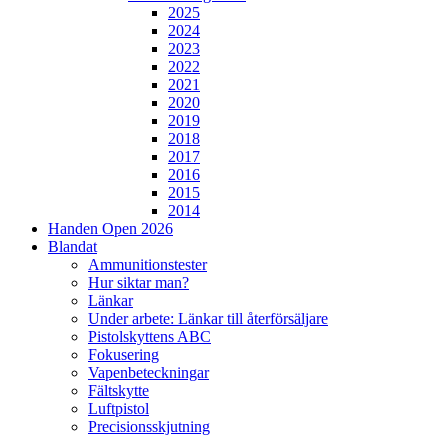
2025
2024
2023
2022
2021
2020
2019
2018
2017
2016
2015
2014
Handen Open 2026
Blandat
Ammunitionstester
Hur siktar man?
Länkar
Under arbete: Länkar till återförsäljare
Pistolskyttens ABC
Fokusering
Vapenbeteckningar
Fältskytte
Luftpistol
Precisionsskjutning