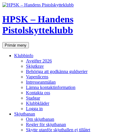
Hoppa
till
innehåll
HPSK – Handens
Pistolskytteklubb
Sök
Primär meny
Klubbinfo
Avgifter 2026
Skjutkrav
Behöriga att godkänna guldserier
Vapenlicens
Intresseanmälan
Lämna kontaktinformation
Kontakta oss
Stadgar
Klubbkläder
Logga in
Skjutbanan
Om skjutbanan
Regler för skjutbanan
Skytte utanför skjuthallen ej tillåtet