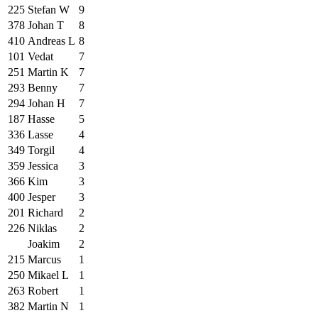
225
Stefan W
9
378
Johan T
8
410
Andreas L
8
101
Vedat
7
251
Martin K
7
293
Benny
7
294
Johan H
7
187
Hasse
5
336
Lasse
4
349
Torgil
4
359
Jessica
3
366
Kim
3
400
Jesper
3
201
Richard
2
226
Niklas
2
Joakim
2
215
Marcus
1
250
Mikael L
1
263
Robert
1
382
Martin N
1