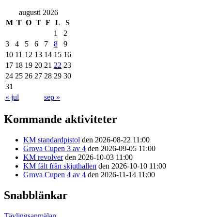
augusti 2026
M
T
O
T
F
L
S
1
2
3
4
5
6
7
8
9
10
11
12
13
14
15
16
17
18
19
20
21
22
23
24
25
26
27
28
29
30
31
« jul
sep »
Kommande aktiviteter
KM standardpistol
den 2026-08-22 11:00
Grova Cupen 3 av 4
den 2026-09-05 11:00
KM revolver
den 2026-10-03 11:00
KM fält från skjuthallen
den 2026-10-10 11:00
Grova Cupen 4 av 4
den 2026-11-14 11:00
Snabblänkar
Tävlingsanmälan