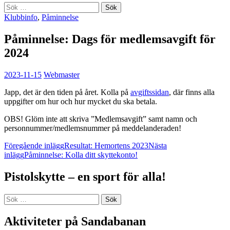
Sök
efter:
Klubbinfo
,
Påminnelse
Påminnelse: Dags för medlemsavgift för
2024
2023-11-15
Webmaster
Japp, det är den tiden på året. Kolla på
avgiftssidan
, där finns alla
uppgifter om hur och hur mycket du ska betala.
OBS! Glöm inte att skriva ”Medlemsavgift” samt namn och
personnummer/medlemsnummer på meddelanderaden!
Inläggsnavigering
Föregående inlägg
Resultat: Hemortens 2023
Nästa
inlägg
Påminnelse: Kolla ditt skyttekonto!
Pistolskytte – en sport för alla!
Sök
efter:
Aktiviteter på Sandabanan