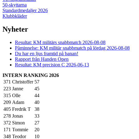
50-skyttarna
Standardmedaljer 2026
Klubbkläder
Nyheter
Resultat: KM militärs snabbmatch 2026-08-08
Påminnelse: KM militär snabbmatch på lördag 2026-08-08
Du har en ljus framtid på banan!
Rapport från Handen Open
Resultat: KM precision C 2026-06-13
INTERN RANKING 2026
371
Christoffer
57
223
Janne
45
315
Olle
44
209
Adam
40
405
Fredrik T
38
278
Jonas
33
372
Simon
27
171
Tommie
20
348
Teodor
10