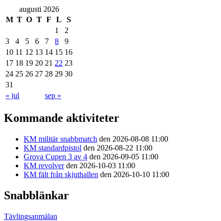
augusti 2026
M
T
O
T
F
L
S
1
2
3
4
5
6
7
8
9
10
11
12
13
14
15
16
17
18
19
20
21
22
23
24
25
26
27
28
29
30
31
« jul
sep »
Kommande aktiviteter
KM militär snabbmatch
den 2026-08-08 11:00
KM standardpistol
den 2026-08-22 11:00
Grova Cupen 3 av 4
den 2026-09-05 11:00
KM revolver
den 2026-10-03 11:00
KM fält från skjuthallen
den 2026-10-10 11:00
Snabblänkar
Tävlingsanmälan