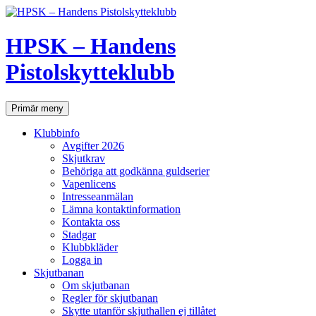
Hoppa
till
innehåll
HPSK – Handens
Pistolskytteklubb
Sök
Primär meny
Klubbinfo
Avgifter 2026
Skjutkrav
Behöriga att godkänna guldserier
Vapenlicens
Intresseanmälan
Lämna kontaktinformation
Kontakta oss
Stadgar
Klubbkläder
Logga in
Skjutbanan
Om skjutbanan
Regler för skjutbanan
Skytte utanför skjuthallen ej tillåtet