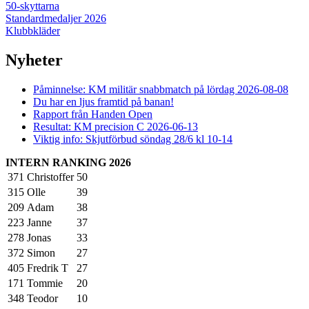
50-skyttarna
Standardmedaljer 2026
Klubbkläder
Nyheter
Påminnelse: KM militär snabbmatch på lördag 2026-08-08
Du har en ljus framtid på banan!
Rapport från Handen Open
Resultat: KM precision C 2026-06-13
Viktig info: Skjutförbud söndag 28/6 kl 10-14
INTERN RANKING 2026
371
Christoffer
50
315
Olle
39
209
Adam
38
223
Janne
37
278
Jonas
33
372
Simon
27
405
Fredrik T
27
171
Tommie
20
348
Teodor
10