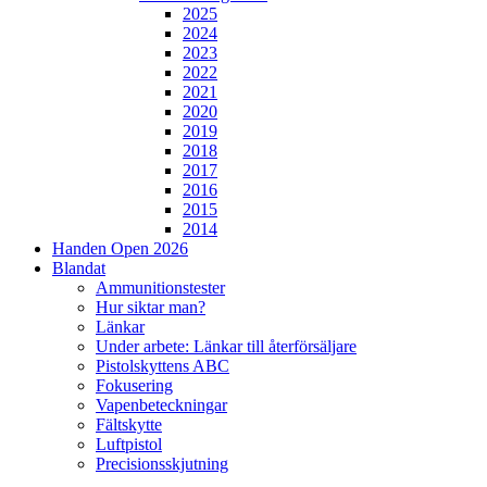
2025
2024
2023
2022
2021
2020
2019
2018
2017
2016
2015
2014
Handen Open 2026
Blandat
Ammunitionstester
Hur siktar man?
Länkar
Under arbete: Länkar till återförsäljare
Pistolskyttens ABC
Fokusering
Vapenbeteckningar
Fältskytte
Luftpistol
Precisionsskjutning