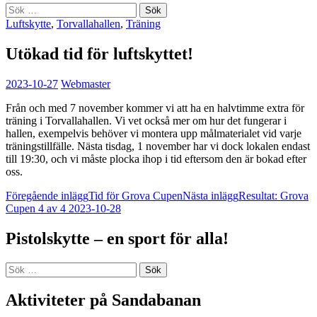
Sök
efter:
Luftskytte
,
Torvallahallen
,
Träning
Utökad tid för luftskyttet!
2023-10-27
Webmaster
Från och med 7 november kommer vi att ha en halvtimme extra för
träning i Torvallahallen. Vi vet också mer om hur det fungerar i
hallen, exempelvis behöver vi montera upp målmaterialet vid varje
träningstillfälle. Nästa tisdag, 1 november har vi dock lokalen endast
till 19:30, och vi måste plocka ihop i tid eftersom den är bokad efter
oss.
Inläggsnavigering
Föregående inlägg
Tid för Grova Cupen
Nästa inlägg
Resultat: Grova
Cupen 4 av 4 2023-10-28
Pistolskytte – en sport för alla!
Sök
efter:
Aktiviteter på Sandabanan