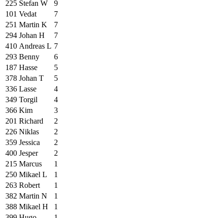
225
Stefan W
9
101
Vedat
7
251
Martin K
7
294
Johan H
7
410
Andreas L
7
293
Benny
6
187
Hasse
5
378
Johan T
5
336
Lasse
4
349
Torgil
4
366
Kim
3
201
Richard
2
226
Niklas
2
359
Jessica
2
400
Jesper
2
215
Marcus
1
250
Mikael L
1
263
Robert
1
382
Martin N
1
388
Mikael H
1
399
Hugo
1