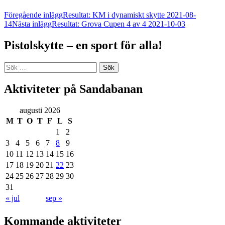
Inläggsnavigering
Föregående inlägg
Resultat: KM i dynamiskt skytte 2021-08-
14
Nästa inlägg
Resultat: Grova Cupen 4 av 4 2021-10-03
Pistolskytte – en sport för alla!
Sök
efter:
Aktiviteter på Sandabanan
augusti 2026
M
T
O
T
F
L
S
1
2
3
4
5
6
7
8
9
10
11
12
13
14
15
16
17
18
19
20
21
22
23
24
25
26
27
28
29
30
31
« jul
sep »
Kommande aktiviteter