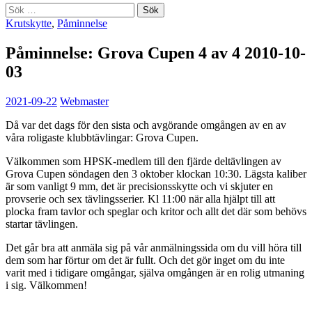
Sök
efter:
Krutskytte
,
Påminnelse
Påminnelse: Grova Cupen 4 av 4 2010-10-
03
2021-09-22
Webmaster
Då var det dags för den sista och avgörande omgången av en av
våra roligaste klubbtävlingar: Grova Cupen.
Välkommen som HPSK-medlem till den fjärde deltävlingen av
Grova Cupen söndagen den 3 oktober klockan 10:30. Lägsta kaliber
är som vanligt 9 mm, det är precisionsskytte och vi skjuter en
provserie och sex tävlingsserier. Kl 11:00 när alla hjälpt till att
plocka fram tavlor och speglar och kritor och allt det där som behövs
startar tävlingen.
Det går bra att anmäla sig på vår anmälningssida om du vill höra till
dem som har förtur om det är fullt. Och det gör inget om du inte
varit med i tidigare omgångar, själva omgången är en rolig utmaning
i sig. Välkommen!