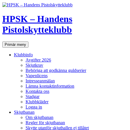
Hoppa
till
innehåll
HPSK – Handens
Pistolskytteklubb
Sök
Primär meny
Klubbinfo
Avgifter 2026
Skjutkrav
Behöriga att godkänna guldserier
Vapenlicens
Intresseanmälan
Lämna kontaktinformation
Kontakta oss
Stadgar
Klubbkläder
Logga in
Skjutbanan
Om skjutbanan
Regler för skjutbanan
Skytte utanför skjuthallen ej tillåtet