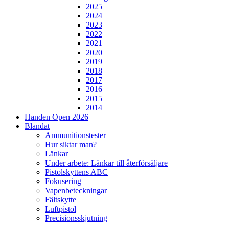
2025
2024
2023
2022
2021
2020
2019
2018
2017
2016
2015
2014
Handen Open 2026
Blandat
Ammunitionstester
Hur siktar man?
Länkar
Under arbete: Länkar till återförsäljare
Pistolskyttens ABC
Fokusering
Vapenbeteckningar
Fältskytte
Luftpistol
Precisionsskjutning