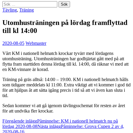
Sök
efter:
Tävling
,
Träning
Utomhusträningen på lördag framflyttad
till kl 14:00
2020-08-05
Webmaster
Vårt KM i nationell helmatch krockar tyvärr med lördagens
utomhusträning. Utomhusträningen har godhjärtat gått med på att
flytta fram starttiden denna lördag till kl. 14:00, då räknar vi med att
en KM-vinnare är korad.
Träning på gräs alltså: 14:00 – 19:00. KM i nationell helmatch hålls
som tidigare meddelats kl 11:00. Extra viktigt att vi kommer i god tid
för att hjälpas åt att sätta igång precis i tid så att vi även kan sluta i
tid.
Sedan kommer vi att gå igenom tävlingsschemat för resten av året
för att undvika fler krockar.
Inläggsnavigering
Föregående inlägg
Påminnelse: KM i nationell helmatch nu på
lördag 2020-08-08
Nästa inlägg
Påminnelse: Grova Cupen 2 av 4,
2020-08-16