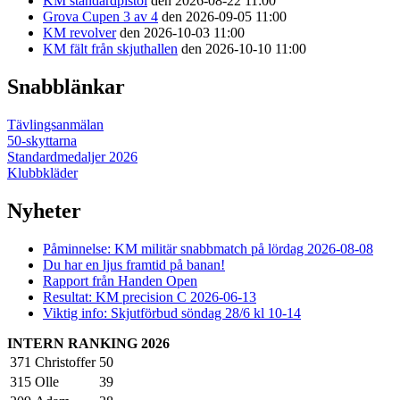
KM standardpistol
den 2026-08-22 11:00
Grova Cupen 3 av 4
den 2026-09-05 11:00
KM revolver
den 2026-10-03 11:00
KM fält från skjuthallen
den 2026-10-10 11:00
Snabblänkar
Tävlingsanmälan
50-skyttarna
Standardmedaljer 2026
Klubbkläder
Nyheter
Påminnelse: KM militär snabbmatch på lördag 2026-08-08
Du har en ljus framtid på banan!
Rapport från Handen Open
Resultat: KM precision C 2026-06-13
Viktig info: Skjutförbud söndag 28/6 kl 10-14
INTERN RANKING 2026
371
Christoffer
50
315
Olle
39