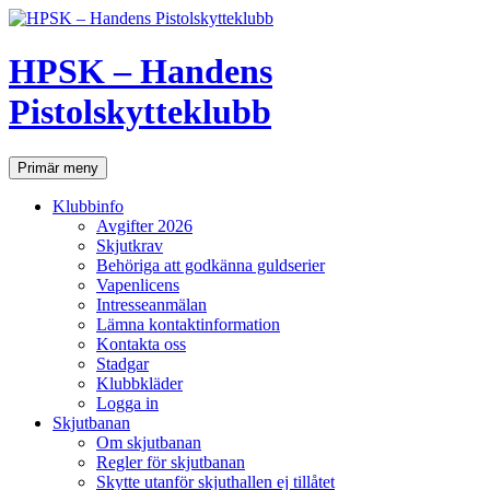
Hoppa
till
innehåll
HPSK – Handens
Pistolskytteklubb
Sök
Primär meny
Klubbinfo
Avgifter 2026
Skjutkrav
Behöriga att godkänna guldserier
Vapenlicens
Intresseanmälan
Lämna kontaktinformation
Kontakta oss
Stadgar
Klubbkläder
Logga in
Skjutbanan
Om skjutbanan
Regler för skjutbanan
Skytte utanför skjuthallen ej tillåtet