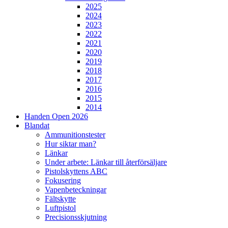
2025
2024
2023
2022
2021
2020
2019
2018
2017
2016
2015
2014
Handen Open 2026
Blandat
Ammunitionstester
Hur siktar man?
Länkar
Under arbete: Länkar till återförsäljare
Pistolskyttens ABC
Fokusering
Vapenbeteckningar
Fältskytte
Luftpistol
Precisionsskjutning