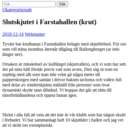
Sök
efter:
Okategoriserade
Slutskjutet i Farstahallen (krut)
2018-12-14
Webmaster
Tyvärr har krutbanan i Farstahallen belagts med skjutförbud. För oss
som vill träna inomhus återstår tillgång till Ballongberget (se info
längre ner).
Orsaken är misskötsel av kulfånget (skjutvallen), och vi som har sett
det på nära håll förstår precis vad som avses. Den såg ut som en
sophög med allt som man inte velat gå några meter till
papperskorgen med samlat i drivor bakom tavlorna och vallen full
med delar av sönderskjutna målställ från personer som övat
dynamiskt skytte utan tillstånd. Vi hoppas det går att rätta till
missförhållandena och öppna banan igen.
Skönt i alla fall att veta att det inte är vår klubb som har någon skuld
i förbudet. Vi har sammanlagt haft 10 skjuttider i hallen och jag vet
att vi skött oss exemplariskt.