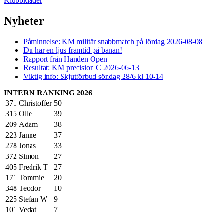
Klubbkläder
Nyheter
Påminnelse: KM militär snabbmatch på lördag 2026-08-08
Du har en ljus framtid på banan!
Rapport från Handen Open
Resultat: KM precision C 2026-06-13
Viktig info: Skjutförbud söndag 28/6 kl 10-14
INTERN RANKING 2026
371
Christoffer
50
315
Olle
39
209
Adam
38
223
Janne
37
278
Jonas
33
372
Simon
27
405
Fredrik T
27
171
Tommie
20
348
Teodor
10
225
Stefan W
9
101
Vedat
7