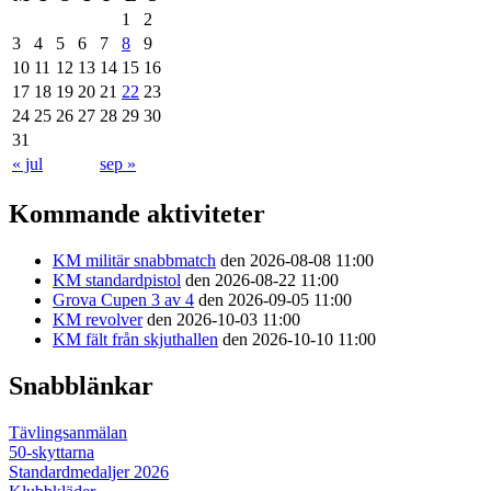
1
2
3
4
5
6
7
8
9
10
11
12
13
14
15
16
17
18
19
20
21
22
23
24
25
26
27
28
29
30
31
« jul
sep »
Kommande aktiviteter
KM militär snabbmatch
den 2026-08-08 11:00
KM standardpistol
den 2026-08-22 11:00
Grova Cupen 3 av 4
den 2026-09-05 11:00
KM revolver
den 2026-10-03 11:00
KM fält från skjuthallen
den 2026-10-10 11:00
Snabblänkar
Tävlingsanmälan
50-skyttarna
Standardmedaljer 2026