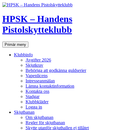
Hoppa
till
innehåll
HPSK – Handens
Pistolskytteklubb
Sök
Primär meny
Klubbinfo
Avgifter 2026
Skjutkrav
Behöriga att godkänna guldserier
Vapenlicens
Intresseanmälan
Lämna kontaktinformation
Kontakta oss
Stadgar
Klubbkläder
Logga in
Skjutbanan
Om skjutbanan
Regler för skjutbanan
Skytte utanför skjuthallen ej tillåtet