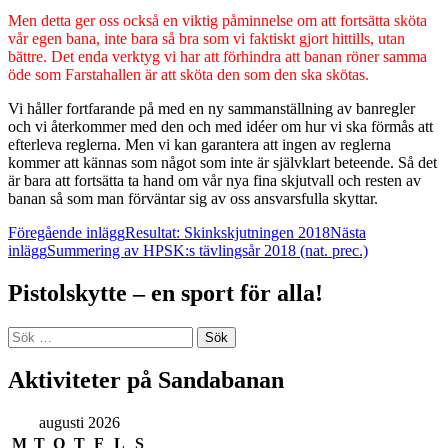
Men detta ger oss också en viktig påminnelse om att fortsätta sköta
vår egen bana, inte bara så bra som vi faktiskt gjort hittills, utan
bättre. Det enda verktyg vi har att förhindra att banan röner samma
öde som Farstahallen är att sköta den som den ska skötas.
Vi håller fortfarande på med en ny sammanställning av banregler
och vi återkommer med den och med idéer om hur vi ska förmås att
efterleva reglerna. Men vi kan garantera att ingen av reglerna
kommer att kännas som något som inte är självklart beteende. Så det
är bara att fortsätta ta hand om vår nya fina skjutvall och resten av
banan så som man förväntar sig av oss ansvarsfulla skyttar.
Inläggsnavigering
Föregående inlägg
Resultat: Skinkskjutningen 2018
Nästa
inlägg
Summering av HPSK:s tävlingsår 2018 (nat. prec.)
Pistolskytte – en sport för alla!
Sök
efter:
Aktiviteter på Sandabanan
augusti 2026
M
T
O
T
F
L
S