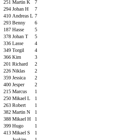
251
Martin K
7
294
Johan H
7
410
Andreas L
7
293
Benny
6
187
Hasse
5
378
Johan T
5
336
Lasse
4
349
Torgil
4
366
Kim
3
201
Richard
2
226
Niklas
2
359
Jessica
2
400
Jesper
2
215
Marcus
1
250
Mikael L
1
263
Robert
1
382
Martin N
1
388
Mikael H
1
399
Hugo
1
413
Mikael S
1
Joakim
1