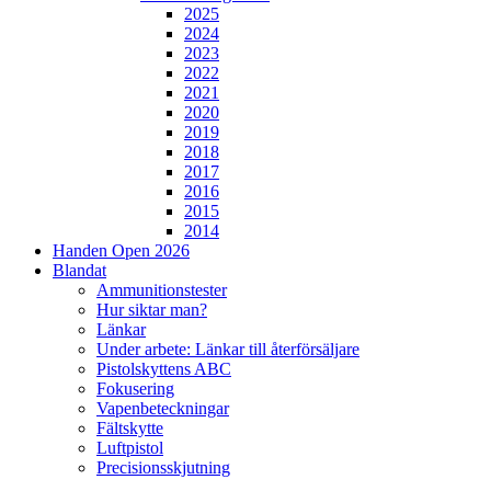
2025
2024
2023
2022
2021
2020
2019
2018
2017
2016
2015
2014
Handen Open 2026
Blandat
Ammunitionstester
Hur siktar man?
Länkar
Under arbete: Länkar till återförsäljare
Pistolskyttens ABC
Fokusering
Vapenbeteckningar
Fältskytte
Luftpistol
Precisionsskjutning