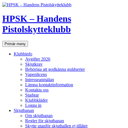
Hoppa
till
innehåll
HPSK – Handens
Pistolskytteklubb
Sök
Primär meny
Klubbinfo
Avgifter 2026
Skjutkrav
Behöriga att godkänna guldserier
Vapenlicens
Intresseanmälan
Lämna kontaktinformation
Kontakta oss
Stadgar
Klubbkläder
Logga in
Skjutbanan
Om skjutbanan
Regler för skjutbanan
Skytte utanför skjuthallen ej tillåtet