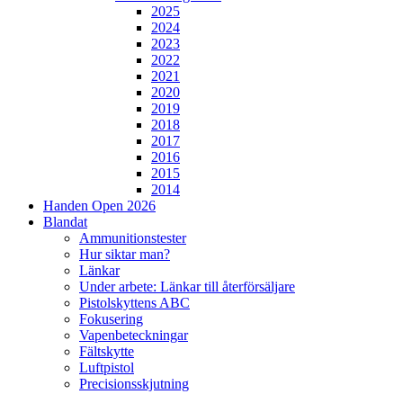
2025
2024
2023
2022
2021
2020
2019
2018
2017
2016
2015
2014
Handen Open 2026
Blandat
Ammunitionstester
Hur siktar man?
Länkar
Under arbete: Länkar till återförsäljare
Pistolskyttens ABC
Fokusering
Vapenbeteckningar
Fältskytte
Luftpistol
Precisionsskjutning