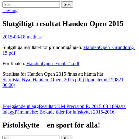
Sök
efter:
Tävling
Slutgiltigt resultat Handen Open 2015
2015-08-18
mathias
Slutgiltiga resultatet för grundomgången:
HandenOpen_Grundomg-
15.pdf
För finalen:
HandenOpen_Final-15.pdf
Startlista för Handen Open 2015 finns att hämta här:
Startlista_Nya_Handen_Open_2015.pdf (Uppdaterad 150821
06:00)
Inläggsnavigering
Föregående inlägg
Resultat: KM Precision R, 2015-08-18
Nästa
inlägg
Påminnelse: Bokade tider för luftskyttet 2015-2016
Pistolskytte – en sport för alla!
Sök