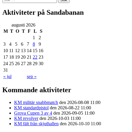
efter:
Aktiviteter på Sandabanan
augusti 2026
M
T
O
T
F
L
S
1
2
3
4
5
6
7
8
9
10
11
12
13
14
15
16
17
18
19
20
21
22
23
24
25
26
27
28
29
30
31
« jul
sep »
Kommande aktiviteter
KM militär snabbmatch
den 2026-08-08 11:00
KM standardpistol
den 2026-08-22 11:00
Grova Cupen 3 av 4
den 2026-09-05 11:00
KM revolver
den 2026-10-03 11:00
KM fält från skjuthallen
den 2026-10-10 11:00