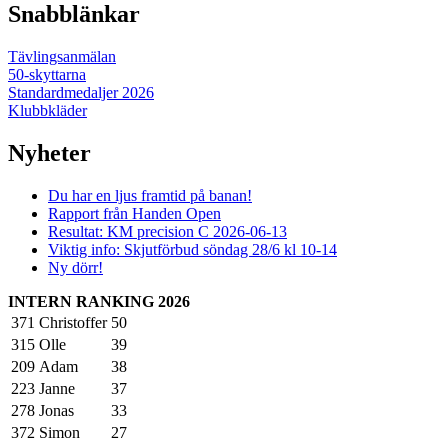
Snabblänkar
Tävlingsanmälan
50-skyttarna
Standardmedaljer 2026
Klubbkläder
Nyheter
Du har en ljus framtid på banan!
Rapport från Handen Open
Resultat: KM precision C 2026-06-13
Viktig info: Skjutförbud söndag 28/6 kl 10-14
Ny dörr!
INTERN RANKING 2026
371
Christoffer
50
315
Olle
39
209
Adam
38
223
Janne
37
278
Jonas
33
372
Simon
27