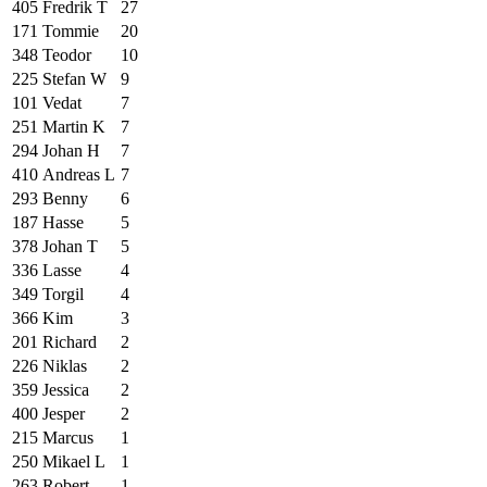
405
Fredrik T
27
171
Tommie
20
348
Teodor
10
225
Stefan W
9
101
Vedat
7
251
Martin K
7
294
Johan H
7
410
Andreas L
7
293
Benny
6
187
Hasse
5
378
Johan T
5
336
Lasse
4
349
Torgil
4
366
Kim
3
201
Richard
2
226
Niklas
2
359
Jessica
2
400
Jesper
2
215
Marcus
1
250
Mikael L
1
263
Robert
1