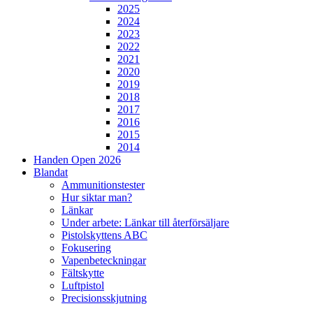
2025
2024
2023
2022
2021
2020
2019
2018
2017
2016
2015
2014
Handen Open 2026
Blandat
Ammunitionstester
Hur siktar man?
Länkar
Under arbete: Länkar till återförsäljare
Pistolskyttens ABC
Fokusering
Vapenbeteckningar
Fältskytte
Luftpistol
Precisionsskjutning