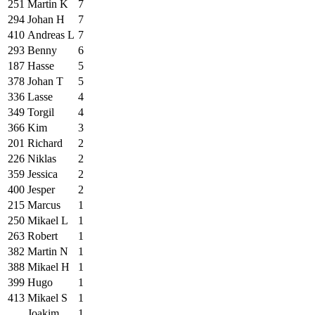
251
Martin K
7
294
Johan H
7
410
Andreas L
7
293
Benny
6
187
Hasse
5
378
Johan T
5
336
Lasse
4
349
Torgil
4
366
Kim
3
201
Richard
2
226
Niklas
2
359
Jessica
2
400
Jesper
2
215
Marcus
1
250
Mikael L
1
263
Robert
1
382
Martin N
1
388
Mikael H
1
399
Hugo
1
413
Mikael S
1
Joakim
1