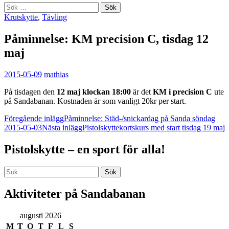
Sök
efter:
Krutskytte
,
Tävling
Påminnelse: KM precision C, tisdag 12
maj
2015-05-09
mathias
På tisdagen den
12 maj klockan 18:00
är det
KM i precision C
ute
på Sandabanan. Kostnaden är som vanligt 20kr per start.
Inläggsnavigering
Föregående inlägg
Påminnelse: Städ-/snickardag på Sanda söndag
2015-05-03
Nästa inlägg
Pistolskyttekortskurs med start tisdag 19 maj
Pistolskytte – en sport för alla!
Sök
efter:
Aktiviteter på Sandabanan
augusti 2026
M
T
O
T
F
L
S