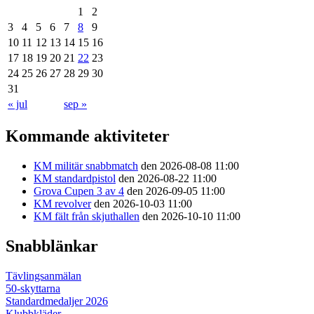
1
2
3
4
5
6
7
8
9
10
11
12
13
14
15
16
17
18
19
20
21
22
23
24
25
26
27
28
29
30
31
« jul
sep »
Kommande aktiviteter
KM militär snabbmatch
den 2026-08-08 11:00
KM standardpistol
den 2026-08-22 11:00
Grova Cupen 3 av 4
den 2026-09-05 11:00
KM revolver
den 2026-10-03 11:00
KM fält från skjuthallen
den 2026-10-10 11:00
Snabblänkar
Tävlingsanmälan
50-skyttarna
Standardmedaljer 2026
Klubbkläder