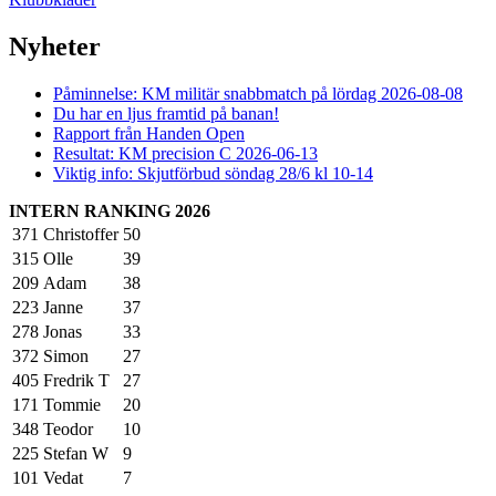
Nyheter
Påminnelse: KM militär snabbmatch på lördag 2026-08-08
Du har en ljus framtid på banan!
Rapport från Handen Open
Resultat: KM precision C 2026-06-13
Viktig info: Skjutförbud söndag 28/6 kl 10-14
INTERN RANKING 2026
371
Christoffer
50
315
Olle
39
209
Adam
38
223
Janne
37
278
Jonas
33
372
Simon
27
405
Fredrik T
27
171
Tommie
20
348
Teodor
10
225
Stefan W
9
101
Vedat
7