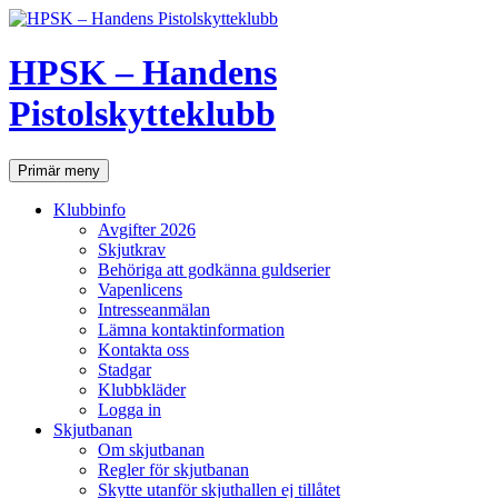
Hoppa
till
innehåll
HPSK – Handens
Pistolskytteklubb
Sök
Primär meny
Klubbinfo
Avgifter 2026
Skjutkrav
Behöriga att godkänna guldserier
Vapenlicens
Intresseanmälan
Lämna kontaktinformation
Kontakta oss
Stadgar
Klubbkläder
Logga in
Skjutbanan
Om skjutbanan
Regler för skjutbanan
Skytte utanför skjuthallen ej tillåtet