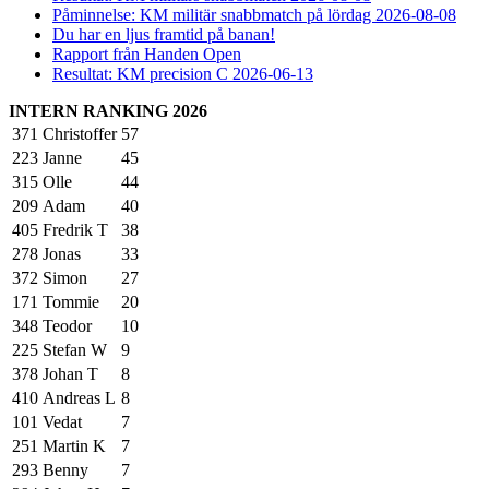
Påminnelse: KM militär snabbmatch på lördag 2026-08-08
Du har en ljus framtid på banan!
Rapport från Handen Open
Resultat: KM precision C 2026-06-13
INTERN RANKING 2026
371
Christoffer
57
223
Janne
45
315
Olle
44
209
Adam
40
405
Fredrik T
38
278
Jonas
33
372
Simon
27
171
Tommie
20
348
Teodor
10
225
Stefan W
9
378
Johan T
8
410
Andreas L
8
101
Vedat
7
251
Martin K
7
293
Benny
7