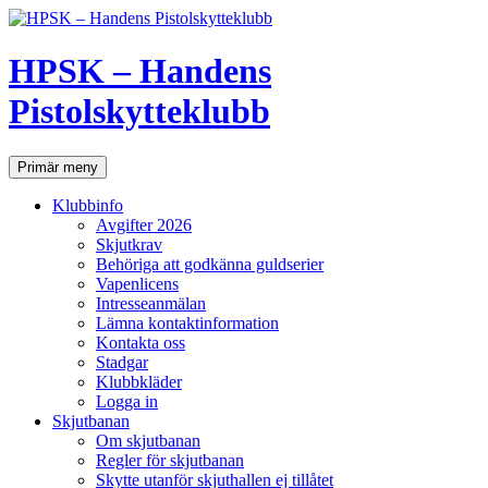
Hoppa
till
innehåll
HPSK – Handens
Pistolskytteklubb
Sök
Primär meny
Klubbinfo
Avgifter 2026
Skjutkrav
Behöriga att godkänna guldserier
Vapenlicens
Intresseanmälan
Lämna kontaktinformation
Kontakta oss
Stadgar
Klubbkläder
Logga in
Skjutbanan
Om skjutbanan
Regler för skjutbanan
Skytte utanför skjuthallen ej tillåtet