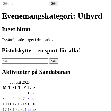
Sök
efter:
Evenemangskategori:
Uthyrd
Inget hittat
Tyvärr hittades inget i detta arkiv
Pistolskytte – en sport för alla!
Sök
efter:
Aktiviteter på Sandabanan
augusti 2026
M
T
O
T
F
L
S
1
2
3
4
5
6
7
8
9
10
11
12
13
14
15
16
17
18
19
20
21
22
23