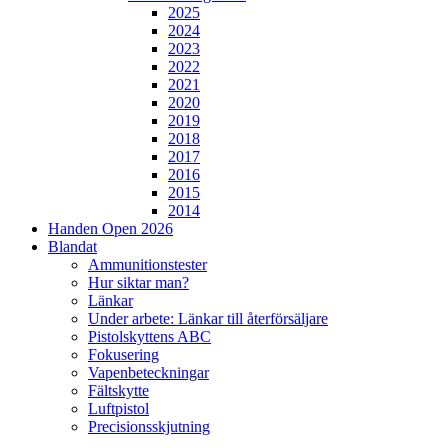
2025
2024
2023
2022
2021
2020
2019
2018
2017
2016
2015
2014
Handen Open 2026
Blandat
Ammunitionstester
Hur siktar man?
Länkar
Under arbete: Länkar till återförsäljare
Pistolskyttens ABC
Fokusering
Vapenbeteckningar
Fältskytte
Luftpistol
Precisionsskjutning