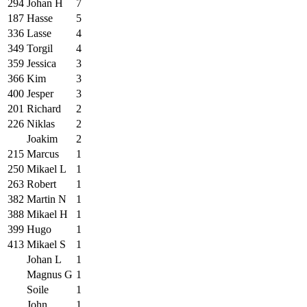
294
Johan H
7
187
Hasse
5
336
Lasse
4
349
Torgil
4
359
Jessica
3
366
Kim
3
400
Jesper
3
201
Richard
2
226
Niklas
2
Joakim
2
215
Marcus
1
250
Mikael L
1
263
Robert
1
382
Martin N
1
388
Mikael H
1
399
Hugo
1
413
Mikael S
1
Johan L
1
Magnus G
1
Soile
1
John
1